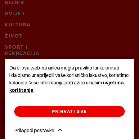
BIZNIS
SVIJET
KULTURA
ŽIVOT
SPORT I
REKREACIJA
CRNA KRONIKA
Da bi ova web-stranica mogla pravilno funkcionirati
i da bismo unaprijedili vaše korisničko iskustvo, koristimo
BAŠTARDINI I PRAVI
kolačiće. Više informacija potražite u našim
uvjetima
KRASNA ZEMLJA
korištenja
.
PRIHVATI SVE
©2022 Istra24 - istarske digitalne novine
Prilagodi postavke