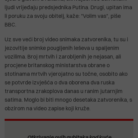
ljudi vrijeđaju predsjednika Putina. Drugi, upitan ima
li poruku za svoju obitelj, kaže: "Volim vas", piše
BBC.
Uz sve veći broj video snimaka zatvorenika, tu su i
jezovitije snimke pougljenih leševa u spaljenim
vozilima. Broj mrtvih i zarobljenih je nejasan, ali
procjene britanskog ministarstva obrane o
stotinama mrtvih vjerojatno su točne, osobito ako
se potvrde izvješća o dva oborena dva ruska
transportna zrakoplova danas u ranim jutarnjim
satima. Moglo bi biti mnogo desetaka zatvorenika, s
obzirom na video zapise koji kruže.
Otkrivanje ovih gubitaka kod kuće