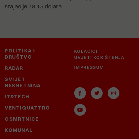
stajao je 78,15 dolara
POLITIKA I
KOLAČIĆI
DRUŠTVO
UVJETI KORIŠTENJA
IMPRESSUM
RADAR
SVIJET
NEKRETNINA
IT&TECH
VENTIQUATTRO
OSMRTNICE
KOMUNAL