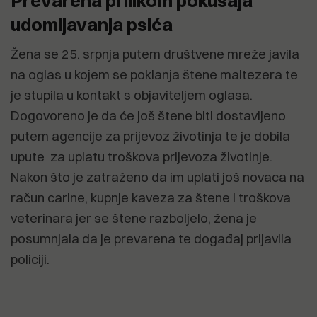
Prevarena prilikom pokušaja
udomljavanja psića
Žena se 25. srpnja putem društvene mreže javila
na oglas u kojem se poklanja štene maltezera te
je stupila u kontakt s objaviteljem oglasa.
Dogovoreno je da će još štene biti dostavljeno
putem agencije za prijevoz životinja te je dobila
upute za uplatu troškova prijevoza životinje.
Nakon što je zatraženo da im uplati još novaca na
račun carine, kupnje kaveza za štene i troškova
veterinara jer se štene razboljelo, žena je
posumnjala da je prevarena te događaj prijavila
policiji.