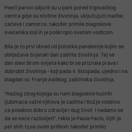
Pseći parovi odjurili su u park pored trgovačkog
centra gdje su stotine životinja, uključujući mačke,
zečeve i zamorce, također primile blagoslove
svećenika koji ih je poškropio svetom vodicom.
Bila je to prvi obred od početka pandemije kojim se
obilježava Svjetski dan zaštite životinja. Taj se
dan slavi širom svijeta kako bi se priznala prava i
dobrobit životinja - koji pada 4. listopada, ujedno i na
blagdan sv. Franje Asiškog, zaštitnika životinja.
"Razlog zbog kojega su nam blagoslovi kućnih
ljubimaca važni njihova je zaštita i Božje vodstvo
za posebno dobro zdravlje i dug život i nadamo se
da se neće razboljeti", rekla je Paula Pacis, čijih je
pet shih tzua ovom prilikom također primilo