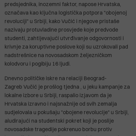
predsjednika, inozemni faktor, napose Hrvatska,
označava kao ključna logistička potpora "obojenoj
revoluciji" u Srbiji, kako Vučić i njegove pristaše
nazivaju protuvladine prosvjede koje predvode
studenti, zahtijevajući utvrđivanje odgovornosti i
krivnje za koruptivne poslove koji su uzrokovali pad
nadstrešnice na novosadskom željezničkom
kolodvoru i pogibiju 16 ljudi.
Dnevno političke iskre na relaciji Beograd-
Zagreb Vučić je prošlog tjedna , u jeku kampanje za
lokalne izbore u Srbiji, raspalio izjavom da je
Hrvatska izravno i najsnažnije od svih zemalja
sudjelovala u pokušaju "obojene revolucije" u Srbiji,
aludirajući na studentski pokret koji je poslije
novosadske tragedije pokrenuo borbu protiv