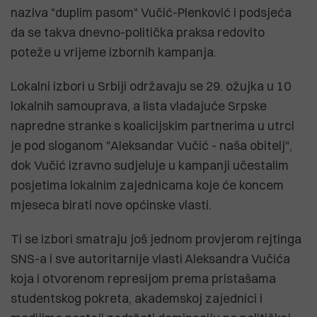
naziva "duplim pasom" Vučić-Plenković i podsjeća
da se takva dnevno-politička praksa redovito
poteže u vrijeme izbornih kampanja.
Lokalni izbori u Srbiji održavaju se 29. ožujka u 10
lokalnih samouprava, a lista vladajuće Srpske
napredne stranke s koalicijskim partnerima u utrci
je pod sloganom "Aleksandar Vučić - naša obitelj",
dok Vučić izravno sudjeluje u kampanji učestalim
posjetima lokalnim zajednicama koje će koncem
mjeseca birati nove općinske vlasti.
Ti se izbori smatraju još jednom provjerom rejtinga
SNS-a i sve autoritarnije vlasti Aleksandra Vučića
koja i otvorenom represijom prema pristašama
studentskog pokreta, akademskoj zajednici i