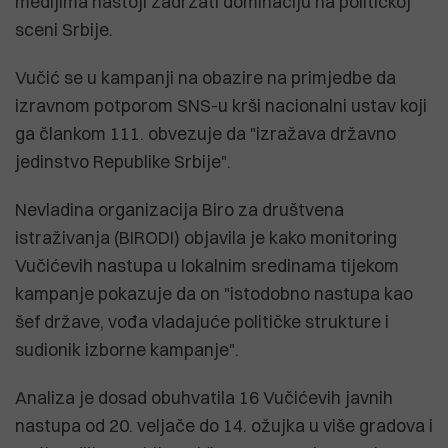
medijima nastoji zadržati dominaciju na političkoj
sceni Srbije.
Vučić se u kampanji na obazire na primjedbe da
izravnom potporom SNS-u krši nacionalni ustav koji
ga člankom 111. obvezuje da "izražava državno
jedinstvo Republike Srbije".
Nevladina organizacija Biro za društvena
istraživanja (BIRODI) objavila je kako monitoring
Vučićevih nastupa u lokalnim sredinama tijekom
kampanje pokazuje da on "istodobno nastupa kao
šef države, vođa vladajuće političke strukture i
sudionik izborne kampanje".
Analiza je dosad obuhvatila 16 Vučićevih javnih
nastupa od 20. veljače do 14. ožujka u više gradova i