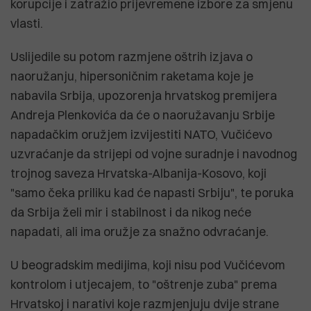
korupcije i zatražio prijevremene izbore za smjenu
vlasti.
Uslijedile su potom razmjene oštrih izjava o
naoružanju, hipersoničnim raketama koje je
nabavila Srbija, upozorenja hrvatskog premijera
Andreja Plenkovića da će o naoružavanju Srbije
napadačkim oružjem izvijestiti NATO, Vučićevo
uzvraćanje da strijepi od vojne suradnje i navodnog
trojnog saveza Hrvatska-Albanija-Kosovo, koji
"samo čeka priliku kad će napasti Srbiju", te poruka
da Srbija želi mir i stabilnost i da nikog neće
napadati, ali ima oružje za snažno odvraćanje.
U beogradskim medijima, koji nisu pod Vučićevom
kontrolom i utjecajem, to "oštrenje zuba" prema
Hrvatskoj i narativi koje razmjenjuju dvije strane