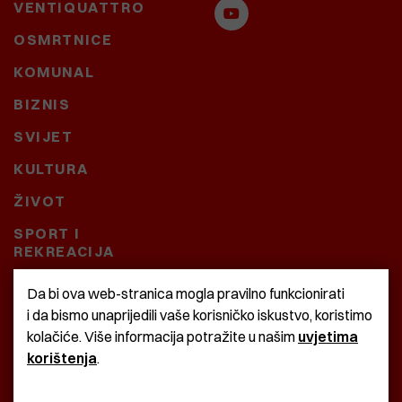
VENTIQUATTRO
OSMRTNICE
KOMUNAL
BIZNIS
SVIJET
KULTURA
ŽIVOT
SPORT I
REKREACIJA
CRNA KRONIKA
Da bi ova web-stranica mogla pravilno funkcionirati
i da bismo unaprijedili vaše korisničko iskustvo, koristimo
BAŠTARDINI I PRAVI
kolačiće. Više informacija potražite u našim
uvjetima
KRASNA ZEMLJA
korištenja
.