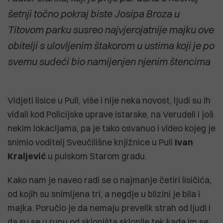
šetnji točno pokraj biste Josipa Broza u
Titovom parku susreo najvjerojatnije majku ove
obitelji s ulovljenim štakorom u ustima koji je po
svemu sudeći bio namijenjen njenim štencima
Vidjeti lisice u Puli, više i nije neka novost, ljudi su ih
viđali kod Policijske uprave istarske, na Verudeli i još
nekim lokacijama, pa je tako osvanuo i video kojeg je
snimio voditelj Sveučilišne knjižnice u Puli
Ivan
Kraljević
u pulskom Starom gradu.
Kako nam je naveo radi se o najmanje četiri lisičića,
od kojih su snimljena tri, a negdje u blizini je bila i
majka. Poručio je da nemaju prevelik strah od ljudi i
da su se u rupu od skloništa sklonile tek kada im se