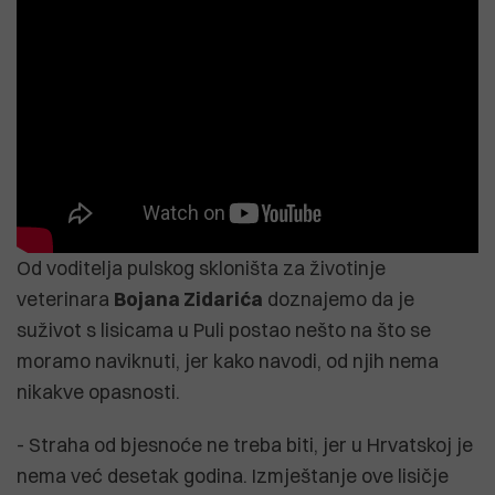
Od voditelja pulskog skloništa za životinje
veterinara
Bojana Zidarića
doznajemo da je
suživot s lisicama u Puli postao nešto na što se
moramo naviknuti, jer kako navodi, od njih nema
nikakve opasnosti.
- Straha od bjesnoće ne treba biti, jer u Hrvatskoj je
nema već desetak godina. Izmještanje ove lisičje