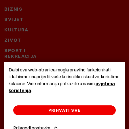
BIZNIS
SVIJET
KULTURA
ŽIVOT
SPORT I
REKREACIJA
CRNA KRONIKA
Da bi ova web-stranica mogla pravilno funkcionirati
i da bismo unaprijedili vaše korisničko iskustvo, koristimo
BAŠTARDINI I PRAVI
kolačiće. Više informacija potražite u našim
uvjetima
KRASNA ZEMLJA
korištenja
.
PRIHVATI SVE
©2022 Istra24 - istarske digitalne novine
Prilagodi postavke