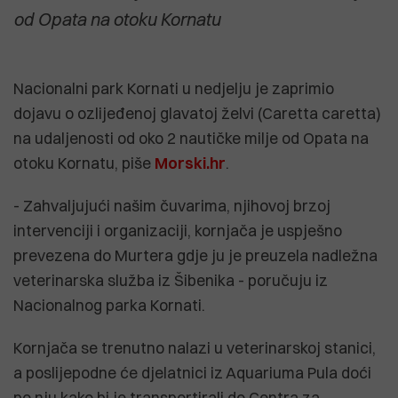
od Opata na otoku Kornatu
Nacionalni park Kornati u nedjelju je zaprimio
dojavu o ozlijeđenoj glavatoj želvi (Caretta caretta)
na udaljenosti od oko 2 nautičke milje od Opata na
otoku Kornatu, piše
Morski.hr
.
- Zahvaljujući našim čuvarima, njihovoj brzoj
intervenciji i organizaciji, kornjača je uspješno
prevezena do Murtera gdje ju je preuzela nadležna
veterinarska služba iz Šibenika - poručuju iz
Nacionalnog parka Kornati.
Kornjača se trenutno nalazi u veterinarskoj stanici,
a poslijepodne će djelatnici iz Aquariuma Pula doći
po nju kako bi je transportirali do Centra za