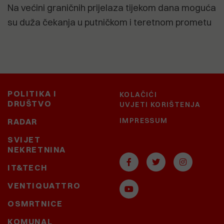
Na većini graničnih prijelaza tijekom dana moguća
su duža čekanja u putničkom i teretnom prometu
POLITIKA I
KOLAČIĆI
DRUŠTVO
UVJETI KORIŠTENJA
IMPRESSUM
RADAR
SVIJET
NEKRETNINA
IT&TECH
VENTIQUATTRO
OSMRTNICE
KOMUNAL