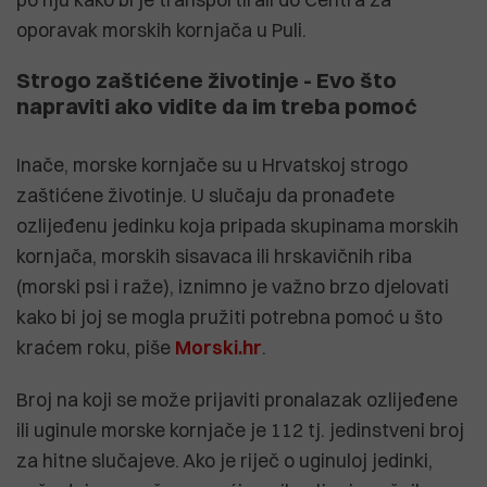
oporavak morskih kornjača u Puli.
Strogo zaštićene životinje - Evo što
napraviti ako vidite da im treba pomoć
Inače, morske kornjače su u Hrvatskoj strogo
zaštićene životinje. U slučaju da pronađete
ozlijeđenu jedinku koja pripada skupinama morskih
kornjača, morskih sisavaca ili hrskavičnih riba
(morski psi i raže), iznimno je važno brzo djelovati
kako bi joj se mogla pružiti potrebna pomoć u što
kraćem roku, piše
Morski.hr
.
Broj na koji se može prijaviti pronalazak ozlijeđene
ili uginule morske kornjače je 112 tj. jedinstveni broj
za hitne slučajeve. Ako je riječ o uginuloj jedinki,