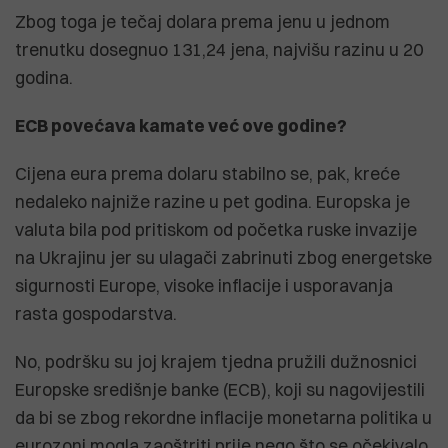
Zbog toga je tečaj dolara prema jenu u jednom
trenutku dosegnuo 131,24 jena, najvišu razinu u 20
godina.
ECB povećava kamate već ove godine?
Cijena eura prema dolaru stabilno se, pak, kreće
nedaleko najniže razine u pet godina. Europska je
valuta bila pod pritiskom od početka ruske invazije
na Ukrajinu jer su ulagači zabrinuti zbog energetske
sigurnosti Europe, visoke inflacije i usporavanja
rasta gospodarstva.
No, podršku su joj krajem tjedna pružili dužnosnici
Europske središnje banke (ECB), koji su nagovijestili
da bi se zbog rekordne inflacije monetarna politika u
eurozoni mogla zaoštriti prije nego što se očekivalo.