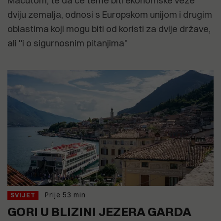
Macutom, te da će teme biti ekonomske veze
dviju zemalja, odnosi s Europskom unijom i drugim
oblastima koji mogu biti od koristi za dvije države,
ali "i o sigurnosnim pitanjima"
Prije 53 min
SVIJET
GORI U BLIZINI JEZERA GARDA