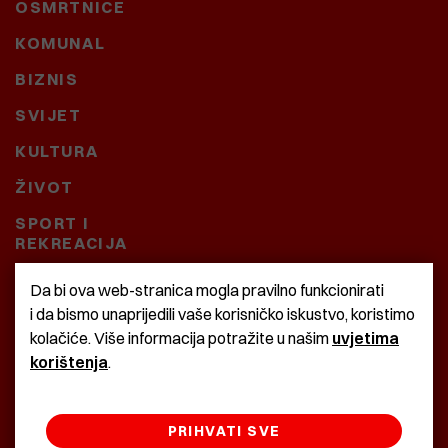
OSMRTNICE
KOMUNAL
BIZNIS
SVIJET
KULTURA
ŽIVOT
SPORT I
REKREACIJA
CRNA KRONIKA
Da bi ova web-stranica mogla pravilno funkcionirati
i da bismo unaprijedili vaše korisničko iskustvo, koristimo
BAŠTARDINI I PRAVI
kolačiće. Više informacija potražite u našim
uvjetima
KRASNA ZEMLJA
korištenja
.
PRIHVATI SVE