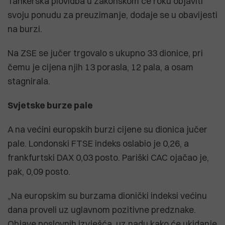
Tankerska plovidba u zakonskom će roku objaviti
svoju ponudu za preuzimanje, dodaje se u obavijesti
na burzi.
Na ZSE se jučer trgovalo s ukupno 33 dionice, pri
čemu je cijena njih 13 porasla, 12 pala, a osam
stagnirala.
Svjetske burze pale
A na većini europskih burzi cijene su dionica jučer
pale. Londonski FTSE indeks oslabio je 0,26, a
frankfurtski DAX 0,03 posto. Pariški CAC ojačao je,
pak, 0,09 posto.
„Na europskim su burzama dionički indeksi većinu
dana proveli uz uglavnom pozitivne predznake.
Objave poslovnih izvješća, uz nadu kako će ukidanje