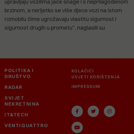
upravljaju vozilima jače snage i s neprilagođenom
brzinom, a nerijetko se više djece vozi na istom
romobilu čime ugrožavaju vlastitu sigurnost i
sigurnost drugih u prometu'', naglasili su
POLITIKA I
KOLAČIĆI
DRUŠTVO
UVJETI KORIŠTENJA
IMPRESSUM
RADAR
SVIJET
NEKRETNINA
IT&TECH
VENTIQUATTRO