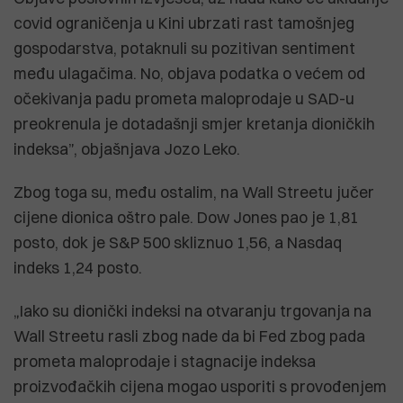
covid ograničenja u Kini ubrzati rast tamošnjeg
gospodarstva, potaknuli su pozitivan sentiment
među ulagačima. No, objava podatka o većem od
očekivanja padu prometa maloprodaje u SAD-u
preokrenula je dotadašnji smjer kretanja dioničkih
indeksa”, objašnjava Jozo Leko.
Zbog toga su, među ostalim, na Wall Streetu jučer
cijene dionica oštro pale. Dow Jones pao je 1,81
posto, dok je S&P 500 skliznuo 1,56, a Nasdaq
indeks 1,24 posto.
„Iako su dionički indeksi na otvaranju trgovanja na
Wall Streetu rasli zbog nade da bi Fed zbog pada
prometa maloprodaje i stagnacije indeksa
proizvođačkih cijena mogao usporiti s provođenjem