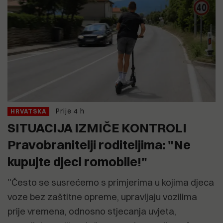
Prije 4 h
HRVATSKA
SITUACIJA IZMIČE KONTROLI
Pravobranitelji roditeljima: "Ne
kupujte djeci romobile!"
''Često se susrećemo s primjerima u kojima djeca
voze bez zaštitne opreme, upravljaju vozilima
prije vremena, odnosno stjecanja uvjeta,