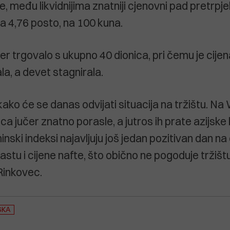
, među likvidnijima znatniji cjenovni pad pretrpjel
za 4,76 posto, na 100 kuna.
r trgovalo s ukupno 40 dionica, pri čemu je cijena
la, a devet stagnirala.
ako će se danas odvijati situacija na tržištu. Na
ica jučer znatno porasle, a jutros ih prate azijske
inski indeksi najavljuju još jedan pozitivan dan n
rastu i cijene nafte, što obično ne pogoduje tržištu
inkovec.
SKA