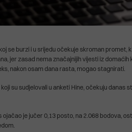
j se burzi i u srijedu očekuje skroman promet, k
na, jer zasad nema značajnijih vijesti iz domaćih
eks, nakon osam dana rasta, mogao stagnirati.
i, koji su sudjelovali u anketi Hine, očekuju danas 
 ojačao je jučer 0,13 posto, na 2.068 bodova, ost
edom.