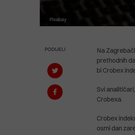
Pixabay
PODIJELI
Na Zagrebačko
prethodnih da
bi Crobex ind
Svi analitičar
Crobexa.
Crobex indeks
osmi dan zar