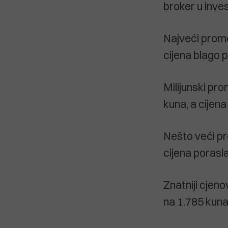
broker u inve
Najveći promet
cijena blago p
Milijunski pr
kuna, a cijena 
Nešto veći pr
cijena porasl
Znatniji cjeno
na 1.785 kuna