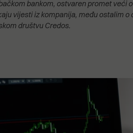
ebačkom bankom, ostvaren promet veći od 
stanovanje,
kulturu..."
kaju vijesti iz kompanija, među ostalim 
jskom društvu Credos.