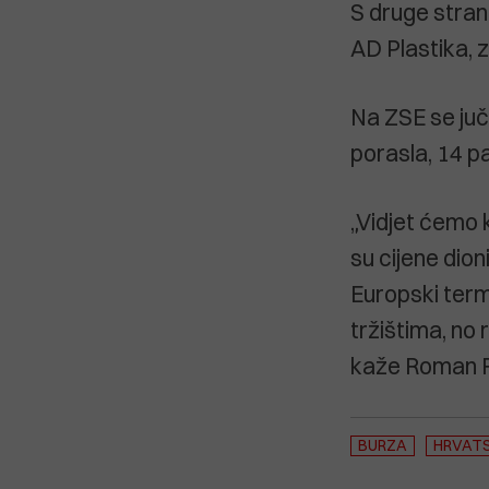
S druge strane
AD Plastika, 
Na ZSE se juče
porasla, 14 pa
„Vidjet ćemo k
su cijene dion
Europski term
tržištima, no 
kaže Roman R
BURZA
HRVAT