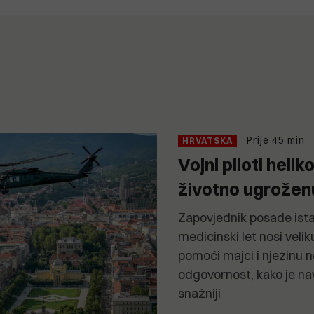
Prije 45 min
HRVATSKA
Vojni piloti heli
životno ugroženu
Zapovjednik posade ista
medicinski let nosi velik
pomoći majci i njezinu 
odgovornost, kako je nav
snažniji