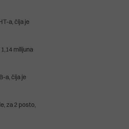
T-a, čija je
1,14 milijuna
a, čija je
le, za 2 posto,