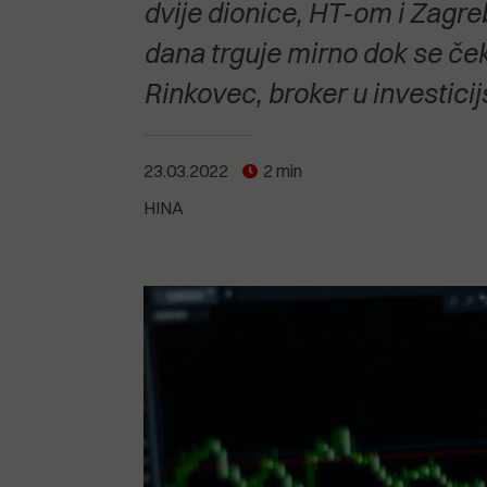
POGLEDAJTE SVE
POGLEDAJTE SVE
dvije dionice, HT-om i Zagr
POGLEDAJTE SVE
dana trguje mirno dok se če
Rinkovec, broker u investici
POGLEDAJTE SVE
23.03.2022
2 min
HINA