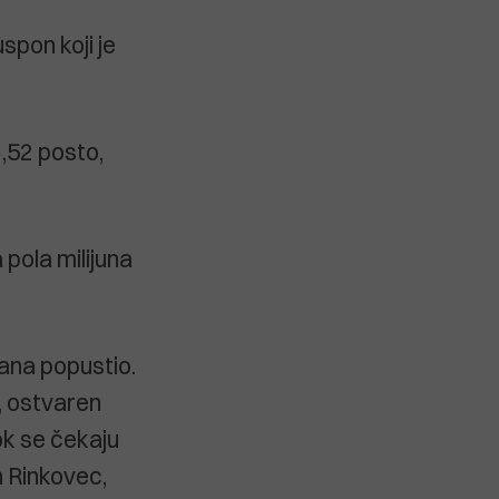
spon koji je
1,52 posto,
 pola milijuna
dana popustio.
, ostvaren
ok se čekaju
n Rinkovec,