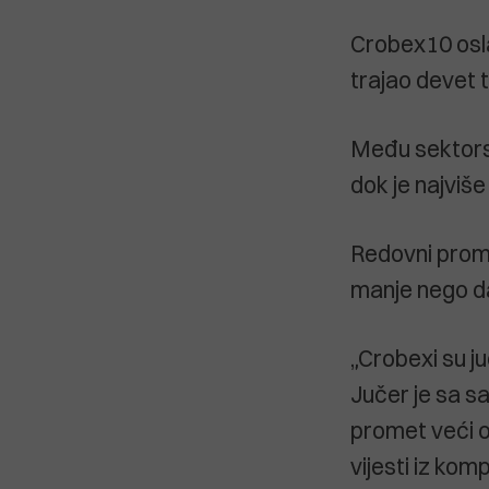
Crobex10 oslab
trajao devet 
Među sektorski
dok je najviše
Redovni promet
manje nego da
„Crobexi su ju
Jučer je sa 
promet veći o
vijesti iz ko