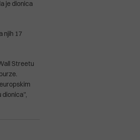
a je dionica
 njih 17
 Wall Streetu
 burze.
a europskim
 dionica”,