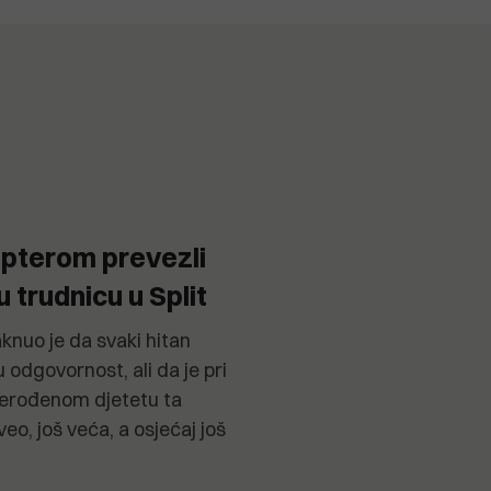
kopterom prevezli
 trudnicu u Split
knuo je da svaki hitan
u odgovornost, ali da je pri
nerođenom djetetu ta
eo, još veća, a osjećaj još