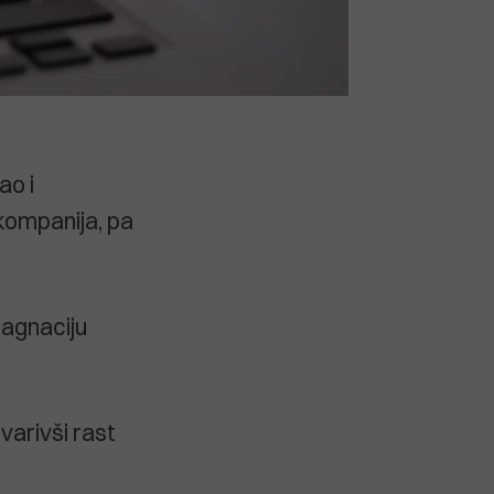
ao i
 kompanija, pa
stagnaciju
varivši rast