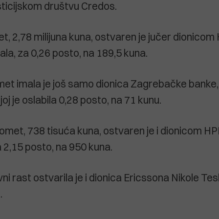
sticijskom društvu Credos.
, 2,78 milijuna kuna, ostvaren je jučer dionicom H
ala, za 0,26 posto, na 189,5 kuna.
omet imala je još samo dionica Zagrebačke banke, 
joj je oslabila 0,28 posto, na 71 kunu.
omet, 738 tisuća kuna, ostvaren je i dionicom HPB-
a 2,15 posto, na 950 kuna.
vni rast ostvarila je i dionica Ericssona Nikole Tes
.