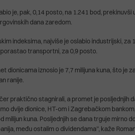
io je, pak, 0,14 posto, na 1.241 bod, prekinuvši u
trgovinskih dana zaredom.
m indeksima, najviše je oslabio industrijski, za 
 porastao transportni, za 0,9 posto.
 dionicama iznosio je 7,7 milijuna kuna, što je za
n ranije.
čer praktično stagnirali, a promet je posljednjih 
samo dvije dionice, HT-om i Zagrebačkom bankom
d milijun kuna. Posljednjih se dana trguje mirno d
mpanija, među ostalim o dividendama”, kaže Roma