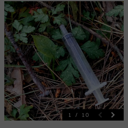
1
/
10