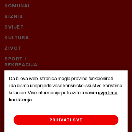
KOMUNAL
BIZNIS
SVIJET
KULTURA
ŽIVOT
SPORT I
REKREACIJA
CRNA KRONIKA
Da bi ova web-stranica mogla pravilno funkcionirati
i da bismo unaprijedili vaše korisničko iskustvo, koristimo
BAŠTARDINI I PRAVI
kolačiće. Više informacija potražite u našim
uvjetima
KRASNA ZEMLJA
korištenja
.
PRIHVATI SVE
©2022 Istra24 - istarske digitalne novine