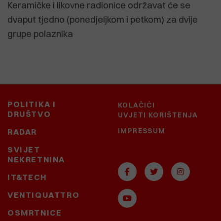
Keramičke i likovne radionice održavat će se
dvaput tjedno (ponedjeljkom i petkom) za dvije
grupe polaznika
POLITIKA I
KOLAČIĆI
DRUŠTVO
UVJETI KORIŠTENJA
IMPRESSUM
RADAR
SVIJET
NEKRETNINA
IT&TECH
VENTIQUATTRO
OSMRTNICE