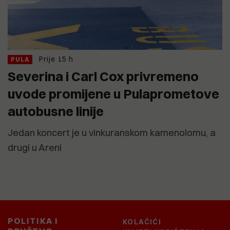
Prije 15 h
PULA
Severina i Carl Cox privremeno
uvode promijene u Pulaprometove
autobusne linije
Jedan koncert je u vinkuranskom kamenolomu, a
drugi u Areni
POLITIKA I
KOLAČIĆI