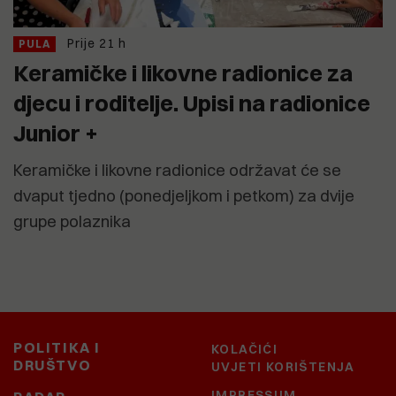
Prije 21 h
PULA
Keramičke i likovne radionice za
djecu i roditelje. Upisi na radionice
Junior +
Keramičke i likovne radionice održavat će se
dvaput tjedno (ponedjeljkom i petkom) za dvije
grupe polaznika
POLITIKA I
KOLAČIĆI
DRUŠTVO
UVJETI KORIŠTENJA
IMPRESSUM