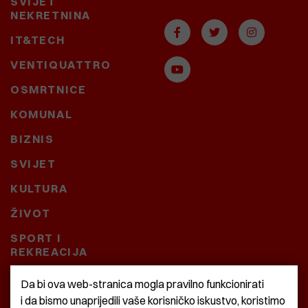
SVIJET
NEKRETNINA
IT&TECH
VENTIQUATTRO
OSMRTNICE
KOMUNAL
BIZNIS
SVIJET
KULTURA
ŽIVOT
SPORT I
REKREACIJA
CRNA KRONIKA
Da bi ova web-stranica mogla pravilno funkcionirati
i da bismo unaprijedili vaše korisničko iskustvo, koristimo
BAŠTARDINI I PRAVI