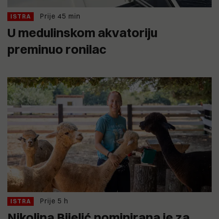
Prije 45 min
ISTRA
U medulinskom akvatoriju
preminuo ronilac
Prije 5 h
ISTRA
Nikolina Bijelić nominirana je za