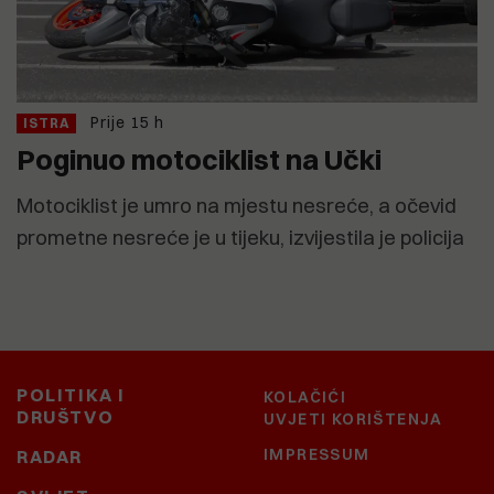
Prije 15 h
ISTRA
Poginuo motociklist na Učki
Motociklist je umro na mjestu nesreće, a očevid
prometne nesreće je u tijeku, izvijestila je policija
POLITIKA I
KOLAČIĆI
DRUŠTVO
UVJETI KORIŠTENJA
IMPRESSUM
RADAR