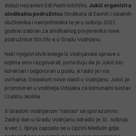
dolazi nezavisni Edi Pastrovichhio,
Jukić organizira
sindikalnu podružnicu
Sindikata državnih i lokalnih
službenika i namještenika te je u svibnju 2021.
godine izabran za sindikalnog povjerenika nove
podružnice SDLSN-a u Gradu Vodnjanu.
Neki njegovi bivši kolege iz vodnjanske uprave s
kojima smo razgovarali, potvrđuju da je Jukić bio
korektan i odgovoran u poslu, a radio je i na
ovrhama. Dolaskom nove vlasti u Vodnjanu, Jukić je
promoviran u voditelja Odsjeka za komunalni sustav
i zašitu okoliša.
S Gradom Vodnjanom "rastao" se sporazumno.
Zadnji dan u Gradu Vodnjanu odradio je 31. svibnja,
a već 1. lipnja zaposlio se u Općini Medulin gdje