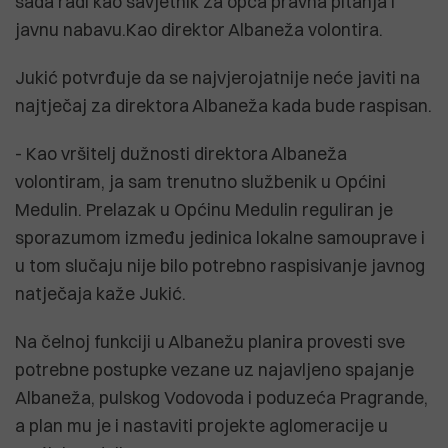
sada radi kao savjetnik za opća pravna pitanja i
javnu nabavu.Kao direktor Albaneža volontira.
Jukić potvrđuje da se najvjerojatnije neće javiti na
najtječaj za direktora Albaneža kada bude raspisan.
- Kao vršitelj dužnosti direktora Albaneža
volontiram, ja sam trenutno službenik u Općini
Medulin. Prelazak u Općinu Medulin reguliran je
sporazumom između jedinica lokalne samouprave i
u tom slučaju nije bilo potrebno raspisivanje javnog
natječaja kaže Jukić.
Na čelnoj funkciji u Albanežu planira provesti sve
potrebne postupke vezane uz najavljeno spajanje
Albaneža, pulskog Vodovoda i poduzeća Pragrande,
a plan mu je i nastaviti projekte aglomeracije u