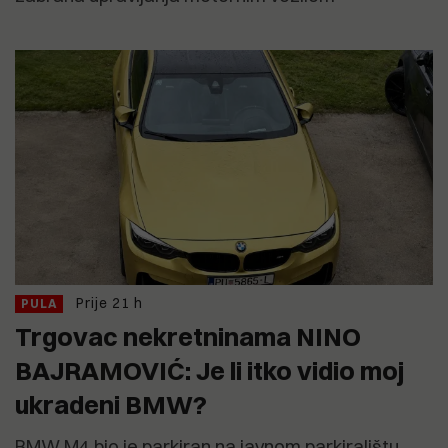
Prije 21 h
PULA
Trgovac nekretninama NINO
BAJRAMOVIĆ: Je li itko vidio moj
ukradeni BMW?
BMW M4 bio je parkiran na javnom parkiralištu