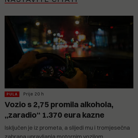
Prije 20 h
PULA
Vozio s 2,75 promila alkohola,
„zaradio“ 1.370 eura kazne
Isključen je iz prometa, a slijedi mu i tromjesečna
zabrana upravljanja motornim vozilom