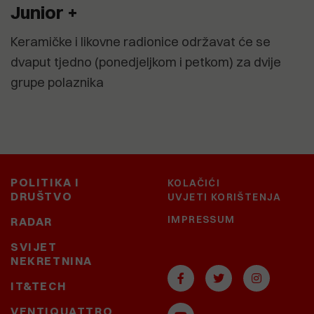
Junior +
Keramičke i likovne radionice održavat će se
dvaput tjedno (ponedjeljkom i petkom) za dvije
grupe polaznika
POLITIKA I
KOLAČIĆI
DRUŠTVO
UVJETI KORIŠTENJA
IMPRESSUM
RADAR
SVIJET
NEKRETNINA
IT&TECH
VENTIQUATTRO