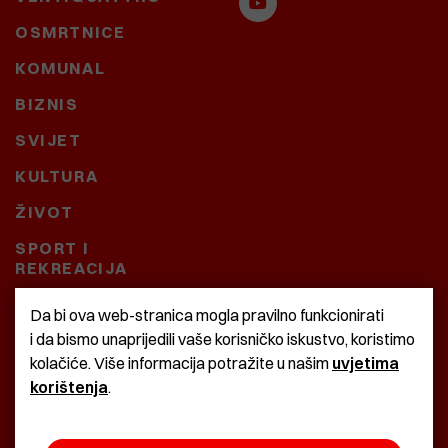
OSMRTNICE
KOMUNAL
BIZNIS
SVIJET
KULTURA
ŽIVOT
SPORT I
REKREACIJA
CRNA KRONIKA
Da bi ova web-stranica mogla pravilno funkcionirati
i da bismo unaprijedili vaše korisničko iskustvo, koristimo
BAŠTARDINI I PRAVI
kolačiće. Više informacija potražite u našim
uvjetima
KRASNA ZEMLJA
korištenja
.