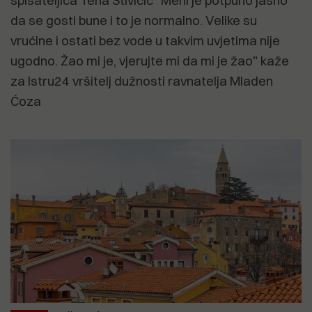
spisateljica Tena Štivičić "Meni je potpuno jasno
da se gosti bune i to je normalno. Velike su
vrućine i ostati bez vode u takvim uvjetima nije
ugodno. Žao mi je, vjerujte mi da mi je žao" kaže
za Istru24 vršitelj dužnosti ravnatelja Mladen
Ćoza