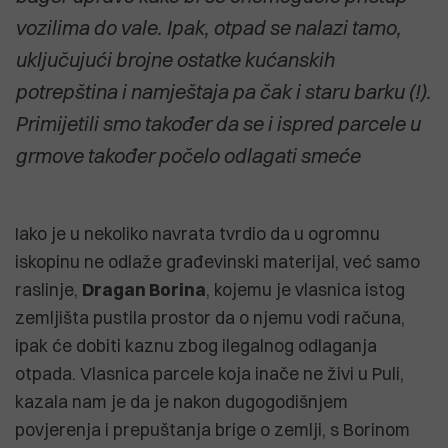
vozilima do vale. Ipak, otpad se nalazi tamo,
uključujući brojne ostatke kućanskih
potrepština i namještaja pa čak i staru barku (!).
Primijetili smo također da se i ispred parcele u
grmove također počelo odlagati smeće
Iako je u nekoliko navrata tvrdio da u ogromnu
iskopinu ne odlaže građevinski materijal, već samo
raslinje,
Dragan Borina
, kojemu je vlasnica istog
zemljišta pustila prostor da o njemu vodi računa,
ipak će dobiti kaznu zbog ilegalnog odlaganja
otpada. Vlasnica parcele koja inače ne živi u Puli,
kazala nam je da je nakon dugogodišnjem
povjerenja i prepuštanja brige o zemlji, s Borinom