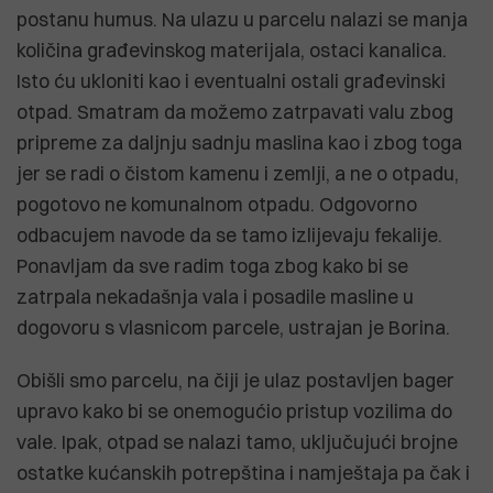
postanu humus. Na ulazu u parcelu nalazi se manja
količina građevinskog materijala, ostaci kanalica.
Isto ću ukloniti kao i eventualni ostali građevinski
otpad. Smatram da možemo zatrpavati valu zbog
pripreme za daljnju sadnju maslina kao i zbog toga
jer se radi o čistom kamenu i zemlji, a ne o otpadu,
pogotovo ne komunalnom otpadu. Odgovorno
odbacujem navode da se tamo izlijevaju fekalije.
Ponavljam da sve radim toga zbog kako bi se
zatrpala nekadašnja vala i posadile masline u
dogovoru s vlasnicom parcele, ustrajan je Borina.
Obišli smo parcelu, na čiji je ulaz postavljen bager
upravo kako bi se onemogućio pristup vozilima do
vale. Ipak, otpad se nalazi tamo, uključujući brojne
ostatke kućanskih potrepština i namještaja pa čak i