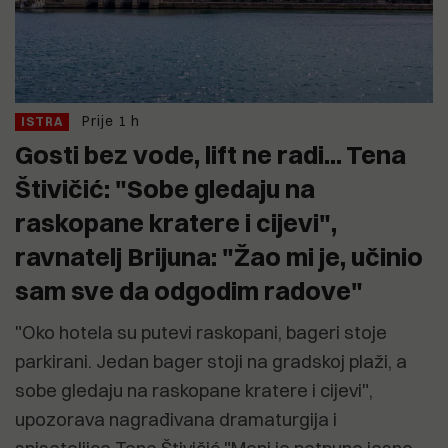
Prije 1 h
ISTRA
Gosti bez vode, lift ne radi... Tena
Štivičić: "Sobe gledaju na
raskopane kratere i cijevi",
ravnatelj Brijuna: "Žao mi je, učinio
sam sve da odgodim radove"
"Oko hotela su putevi raskopani, bageri stoje
parkirani. Jedan bager stoji na gradskoj plaži, a
sobe gledaju na raskopane kratere i cijevi",
upozorava nagrađivana dramaturgija i