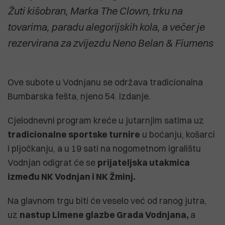
Žuti kišobran, Marka The Clown, trku na
tovarima, paradu alegorijskih kola, a večer je
rezervirana za zvijezdu Neno Belan & Fiumens
Ove subote u Vodnjanu se održava tradicionalna
Bumbarska fešta, njeno 54. izdanje.
Cjelodnevni program kreće u jutarnjim satima uz
tradicionalne sportske turnire
u boćanju, košarci
i pljočkanju, a u 19 sati na nogometnom igralištu
Vodnjan odigrat će se
prijateljska utakmica
između NK Vodnjan i NK Žminj.
Na glavnom trgu biti će veselo već od ranog jutra,
uz
nastup Limene glazbe Grada Vodnjana,
a