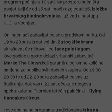
program počinje u 10 sati. Na prostoru sajmišta
posjetitelji će od 15 sati moći razgledati
15. izložbu
hrvatskog hladnokrvnjaka
i uživati u nastupu
KUD-a Vodnjan.
Oni najmlađi zabavljat će se u gradskom parku. Od
19 do 23 sata kreativni tim
Žutog kišobrana
ukrašavat će njihova lica
face paintingom
.
Ove godine u goste dolazi vrhunski zabavljač
Marko The Clown
koji garantira ogromne količine
smijeha za publiku svih dobnih skupina. Od 19.30-
20.30 te od 22-23 sata zabavljat će vas uz
štuliranje, dok vas u 21 sat očekuje njegova
spektakularna Tvornica letećih palačinki -
Flying
Pancakes Circus.
I ove godine na programu tradicionalna
trka na