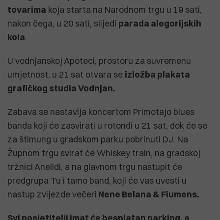
tovarima
koja starta na Narodnom trgu u 19 sati,
nakon čega, u 20 sati, slijedi
parada alegorijskih
kola
.
U vodnjanskoj Apoteci, prostoru za suvremenu
umjetnost, u 21 sat otvara se
izložba plakata
grafičkog studia Vodnjan.
Zabava se nastavlja koncertom Primotajo blues
banda koji će zasvirati u rotondi u 21 sat, dok će se
za štimung u gradskom parku pobrinuti DJ. Na
Župnom trgu svirat će Whiskey train, na gradskoj
tržnici Anelidi, a na glavnom trgu nastupit će
predgrupa Tu i tamo band, koji će vas uvesti u
nastup zvijezde večeri
Nene Belana & Fiumens.
Svi posjetitelji imat će besplatan parking, a