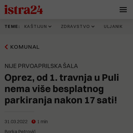
KAŠTIJUN
ZDRAVSTVO
ULJANIK
TEME:
22.07.2026
16.06.2026
26.07.2026
29.07.2026
KOMUNAL
Direktorica Kaštijuna Anja Ademi:
IDZ 'šteka' onoliko koliko i Istarska
Dok mladi pokazuju put, sutra
VRLO TAJNO! Evo goleme
"Zrak je prve kategorije". Dušica
županija. Evo kad su donijeli
provjeravamo živi li Peđa Grbin u
otpremnine još jednog rovinjskog
Radojčić: "Skandalozno je da se
odluku prema kojoj je isplata
istoj stvarnosti kao građani i
direktora. I ovaj IDS-ovac na
tako malo pažnje posvećuje
zdravstvenim radnicima trebala
građanke Pule
ugovoru ima potpis istog
NIJE PRVOAPRILSKA ŠALA
smradu koji guši lokalno
krenuti još početkom godine
stranačkog kolege kao i Laginja
stanovništvo"
Oprez, od 1. travnja u Puli
11.07.2026
Evo kako jedan Puležan promišlja
13.06.2026
28.07.2026
nema više besplatnog
Možemo!: Gotovo 45.000 građana
budućnost Pule, prostor
Teško bolesnog Vladimira Radeku
21.07.2026
Kaštijun skupo plaća zbrinjavanje
potpisalo peticiju o nabavci
brodogradilišta, Muzila. "Pozivaju
deložiraju iz hrama u Šikićima.
parkiranja nakon 17 sati!
željezne frakcije. Godinama se
PET/CT-a
se najbolji ekonomisti, urbanisti,
Pregovori su u tijeku, odvjetnik
gomila otpad koji nitko ne želi
arhitekti, stručnjaci za
Čekada tvrdi da su novi vlasnici
preuzeti, a stroj vrijedan 330
tehnologiju, promet, stanovanje,
"prilično brutalni"
tisuća eura još uvijek nije pušten
kulturu..."
19.05.2026
u pogon
Općoj bolnici Pula u 2026. godini
31.03.2022
1 min
26.07.2026
dodijeljeno više od 461 tisuću eura
VEČERAS Izbila masovna tučnjava
9.07.2026
Borka Petrović