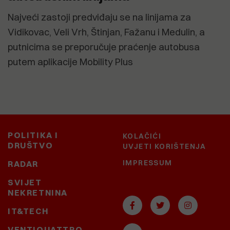
Najveći zastoji predviđaju se na linijama za
Vidikovac, Veli Vrh, Štinjan, Fažanu i Medulin, a
putnicima se preporučuje praćenje autobusa
putem aplikacije Mobility Plus
POLITIKA I
KOLAČIĆI
DRUŠTVO
UVJETI KORIŠTENJA
IMPRESSUM
RADAR
SVIJET
NEKRETNINA
IT&TECH
VENTIQUATTRO