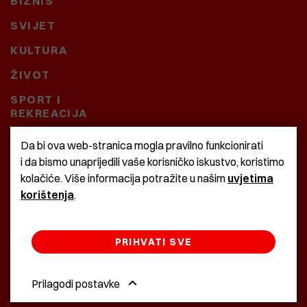
BIZNIS
SVIJET
KULTURA
ŽIVOT
SPORT I
REKREACIJA
CRNA KRONIKA
Da bi ova web-stranica mogla pravilno funkcionirati
i da bismo unaprijedili vaše korisničko iskustvo, koristimo
BAŠTARDINI I PRAVI
kolačiće. Više informacija potražite u našim
uvjetima
KRASNA ZEMLJA
korištenja
.
PRIHVATI SVE
©2022 Istra24 - istarske digitalne novine
Prilagodi postavke