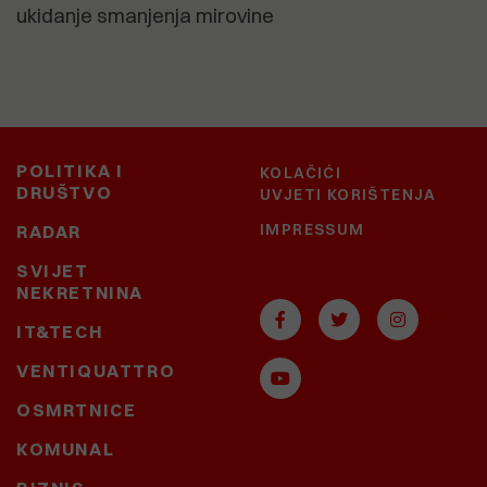
ukidanje smanjenja mirovine
POLITIKA I
KOLAČIĆI
DRUŠTVO
UVJETI KORIŠTENJA
IMPRESSUM
RADAR
SVIJET
NEKRETNINA
IT&TECH
VENTIQUATTRO
OSMRTNICE
KOMUNAL