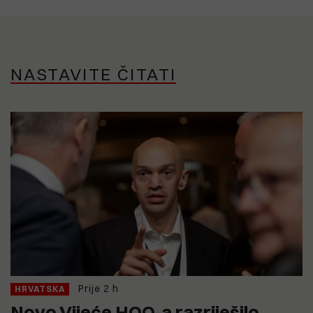
NASTAVITE ČITATI
Prije 2 h
HRVATSKA
Novo Vijeće HOO-a razriješilo