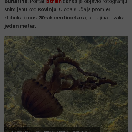
Bunarine
. Portal
IstraIn
danas je objavio fotografiju
snimljenu kod
Rovinja
. U oba slučaja promjer
klobuka iznosi
30-ak centimetara
, a duljina lovaka
jedan metar.
Kompas meduza na pulskoj Bunarini. Foto: Istra 24.