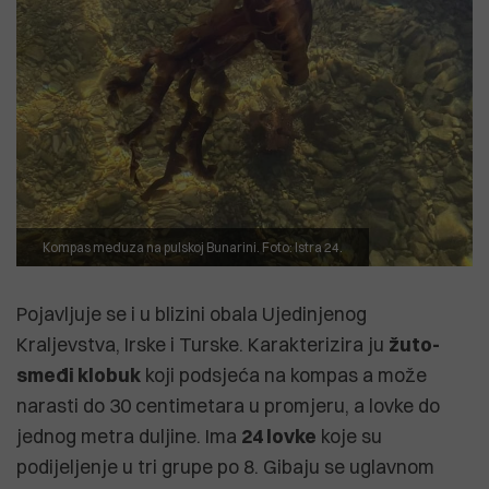
Kompas meduza na pulskoj Bunarini. Foto: Istra 24.
Pojavljuje se i u blizini obala Ujedinjenog
Kraljevstva, Irske i Turske. Karakterizira ju
žuto-
smeđi klobuk
koji podsjeća na kompas a može
narasti do 30 centimetara u promjeru, a lovke do
jednog metra duljine. Ima
24 lovke
koje su
podijeljenje u tri grupe po 8. Gibaju se uglavnom