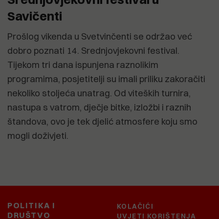
Savičenti
Prošlog vikenda u Svetvinčenti se održao već
dobro poznati 14. Srednjovjekovni festival.
Tijekom tri dana ispunjena raznolikim
programima, posjetitelji su imali priliku zakoračiti
nekoliko stoljeća unatrag. Od viteških turnira,
nastupa s vatrom, dječje bitke, izložbi i raznih
štandova, ovo je tek djelić atmosfere koju smo
mogli doživjeti.
POLITIKA I
KOLAČIĆI
DRUŠTVO
UVJETI KORIŠTENJA