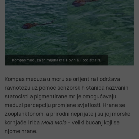
Kompas meduza snimljena kraj Rovinja. Foto IstraIN.
Kompas meduza u moru se orijentira i održava
ravnotežu uz pomoć senzorskih stanica nazvanih
statocisti a pigmentirane mrlje omogućavaju
meduzi percepciju promjene svjetlosti. Hrane se
zooplanktonom, a prirodni neprijatelj su joj morske
kornjače i riba
Mola Mola
– Veliki bucanj koji se
njome hrane.