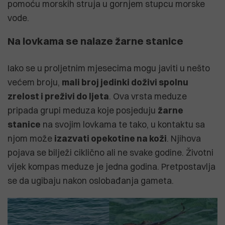
pomoću morskih struja u gornjem stupcu morske
vode.
Na lovkama se nalaze žarne stanice
Iako se u proljetnim mjesecima mogu javiti u nešto
većem broju,
mali broj jedinki doživi spolnu
zrelost i preživi do ljeta
. Ova vrsta meduze
pripada grupi meduza koje posjeduju
žarne
stanice
na svojim lovkama te tako, u kontaktu sa
njom može
izazvati opekotine na koži
. Njihova
pojava se bilježi ciklično ali ne svake godine. Životni
vijek kompas meduze je jedna godina. Pretpostavlja
se da ugibaju nakon oslobađanja gameta.