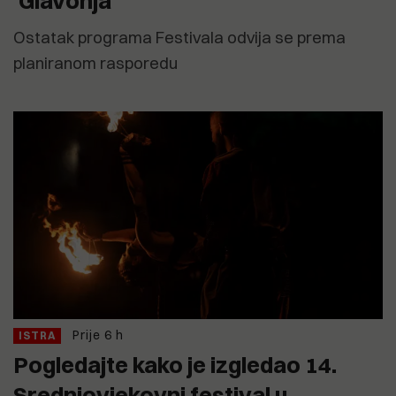
'Glavonja'
Ostatak programa Festivala odvija se prema
planiranom rasporedu
Prije 6 h
ISTRA
Pogledajte kako je izgledao 14.
Srednjovjekovni festival u