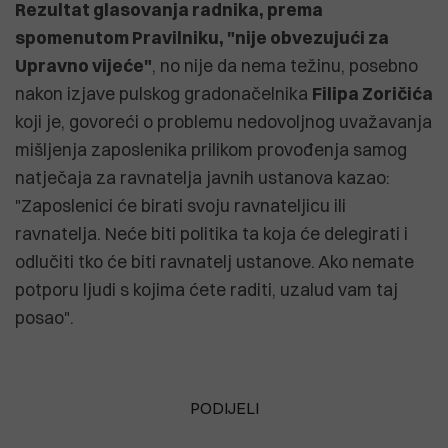
Rezultat glasovanja radnika, prema
spomenutom Pravilniku, "nije obvezujući za
Upravno vijeće"
, no nije da nema težinu, posebno
nakon izjave pulskog gradonačelnika
Filipa Zoričića
koji je, govoreći o problemu nedovoljnog uvažavanja
mišljenja zaposlenika prilikom provođenja samog
natječaja za ravnatelja javnih ustanova kazao:
"Zaposlenici će birati svoju ravnateljicu ili
ravnatelja. Neće biti politika ta koja će delegirati i
odlučiti tko će biti ravnatelj ustanove. Ako nemate
potporu ljudi s kojima ćete raditi, uzalud vam taj
posao".
PODIJELI