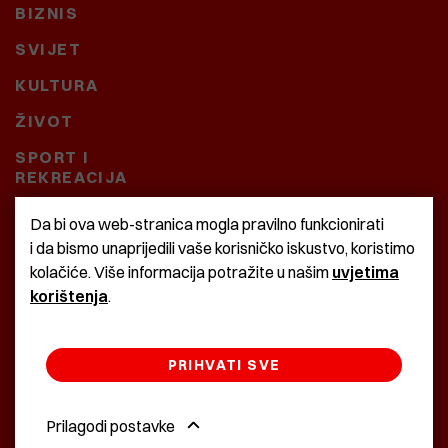
BIZNIS
SVIJET
KULTURA
ŽIVOT
SPORT I
REKREACIJA
CRNA KRONIKA
Da bi ova web-stranica mogla pravilno funkcionirati
i da bismo unaprijedili vaše korisničko iskustvo, koristimo
BAŠTARDINI I PRAVI
kolačiće. Više informacija potražite u našim
uvjetima
KRASNA ZEMLJA
korištenja
.
PRIHVATI SVE
©2022 Istra24 - istarske digitalne novine
Prilagodi postavke