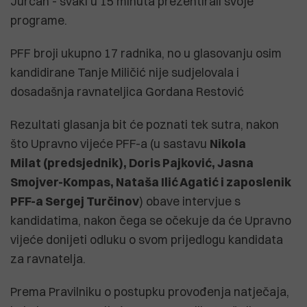
Jurcan - svaki u 15 minuta prezentirali svoje
programe.
PFF broji ukupno 17 radnika, no u glasovanju osim
kandidirane Tanje Miličić nije sudjelovala i
dosadašnja ravnateljica Gordana Restović
Rezultati glasanja bit će poznati tek sutra, nakon
što Upravno vijeće PFF-a (u sastavu
Nikola
Milat (predsjednik), Doris Pajković, Jasna
Smojver-Kompas, Nataša Ilić Agatić i zaposlenik
PFF-a Sergej Turčinov
) obave intervjue s
kandidatima, nakon čega se očekuje da će Upravno
vijeće donijeti odluku o svom prijedlogu kandidata
za ravnatelja.
Prema Pravilniku o postupku provođenja natječaja,