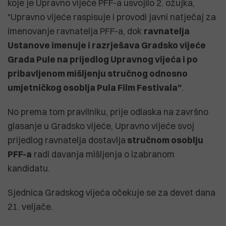
koje je Upravno vijeće PFF-a usvojilo 2. ožujka,
"Upravno vijeće raspisuje i provodi javni natječaj za
imenovanje ravnatelja PFF-a, dok
ravnatelja
Ustanove imenuje i razrješava Gradsko vijeće
Grada Pule na prijedlog Upravnog vijeća i po
pribavljenom mišljenju stručnog odnosno
umjetničkog osoblja Pula Film Festivala"
.
No prema tom pravilniku, prije odlaska na završno
glasanje u Gradsko vijeće, Upravno vijeće svoj
prijedlog ravnatelja dostavlja
stručnom osoblju
PFF-a
radi davanja mišljenja o izabranom
kandidatu.
Sjednica Gradskog vijeća očekuje se za devet dana
21. veljače.