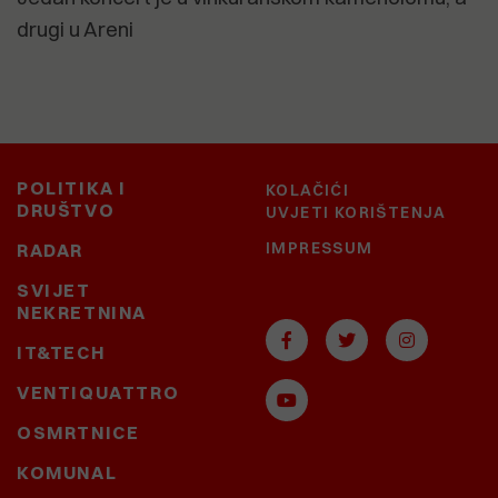
drugi u Areni
POLITIKA I
KOLAČIĆI
DRUŠTVO
UVJETI KORIŠTENJA
IMPRESSUM
RADAR
SVIJET
NEKRETNINA
IT&TECH
VENTIQUATTRO
OSMRTNICE
KOMUNAL