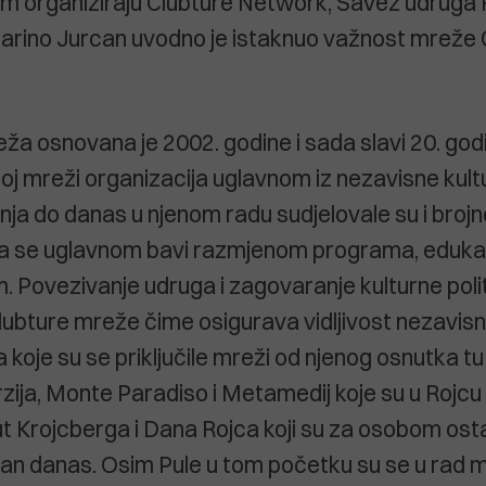
m organiziraju Clubture Network, Savez udruga 
rino Jurcan uvodno je istaknuo važnost mreže C
ža osnovana je 2002. godine i sada slavi 20. godi
noj mreži organizacija uglavnom iz nezavisne kult
nja do danas u njenom radu sudjelovale su i brojn
a se uglavnom bavi razmjenom programa, edukac
 Povezivanje udruga i zagovaranje kulturne politi
lubture mreže čime osigurava vidljivost nezavisn
 koje su se priključile mreži od njenog osnutka tu
rzija, Monte Paradiso i Metamedij koje su u Rojcu
t Krojcberga i Dana Rojca koji su za osobom ostav
 dan danas. Osim Pule u tom početku su se u rad m