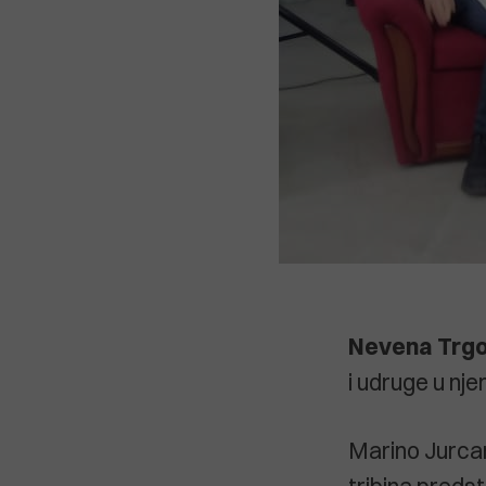
Nevena Trgo
i udruge u njem
Marino Jurcan