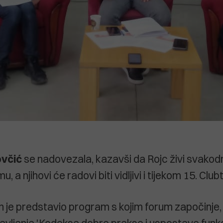
včić
se nadovezala, kazavši da Rojc živi svako
u, a njihovi će radovi biti vidljivi i tijekom 15. Cl
 je predstavio program s kojim forum započinje, a