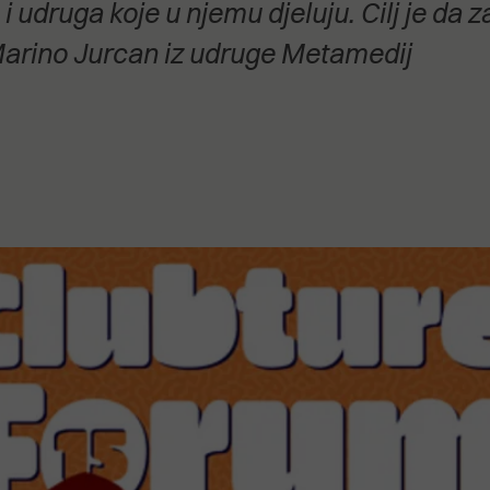
 udruga koje u njemu djeluju. Cilj je da
stanovanje,
kulturu..."
 Marino Jurcan iz udruge Metamedij