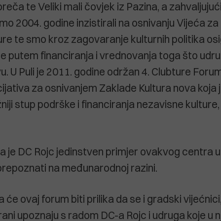
Poreča te Veliki mali čovjek iz Pazina, a zahvaljuj
 2004. godine inzistirali na osnivanju Vijeća za
re te smo kroz zagovaranje kulturnih politika osi
 putem financiranja i vrednovanja toga što udru
. U Puli je 2011. godine održan 4. Clubture Forum
cijativa za osnivanjem Zaklade Kultura nova koja 
iji stup podrške i financiranja nezavisne kulture,
a je DC Rojc jedinstven primjer ovakvog centra u 
prepoznati na međunarodnoj razini.
će ovaj forum biti prilika da se i gradski vijećnici,
rani upoznaju s radom DC-a Rojc i udruga koje u n