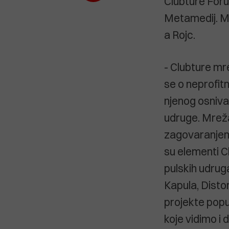
Clubture Foru
Metamedij. Ma
a Rojc.
- Clubture mre
se o neprofit
njenog osniva
udruge. Mrež
zagovaranjem.
su elementi C
pulskih udruga
Kapula, Disto
projekte popu
koje vidimo i