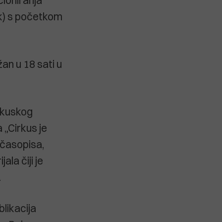
cioniranja
ak) s početkom
an u 18 sati u
irkuskog
a „Cirkus je
 časopisa,
la čiji je
.
likacija