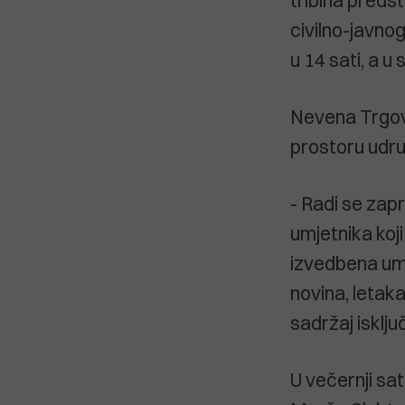
tribina preds
civilno-javno
u 14 sati, a u
Nevena Trgovč
prostoru udru
- Radi se zapr
umjetnika koji 
izvedbena umj
novina, letaka
sadržaj isklju
U večernji sa