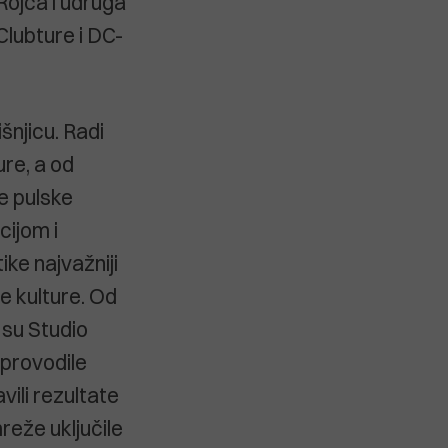
Rojca i udruga
lubture i DC-
šnjicu. Radi
ure, a od
e pulske
ijom i
ke najvažniji
e kulture. Od
 su Studio
 provodile
ili rezultate
reže uključile