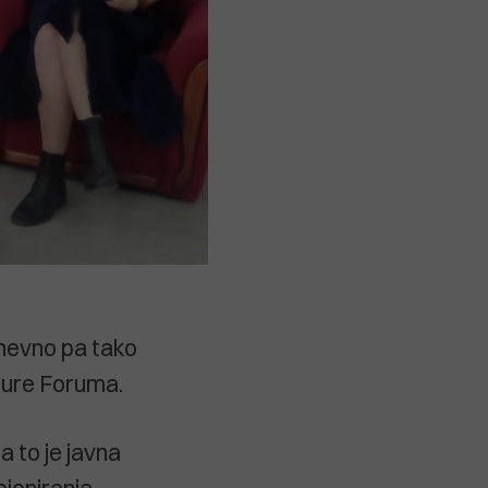
dnevno pa tako
ubture Foruma.
 to je javna