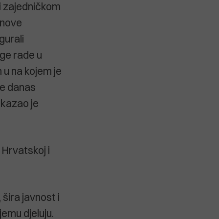
ući zajedničkom
 nove
gurali
ge rade u
 u na kojem je
je danas
 kazao je
Hrvatskoj i
 šira javnost i
jemu djeluju.