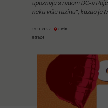
POGLEDAJTE SVE
POGLEDAJTE SVE
upoznaju s radom DC-a Rojc i
POGLEDAJTE SVE
neku višu razinu", kazao je
POGLEDAJTE SVE
19.10.2022
6 min
Istra24