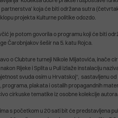
tavljanja 'Kodeksa dobre prakse i uspostave funk
g partnerstva' koja će biti održana sutra (četvrt
 sklopu projekta Kulturne politike odozdo.
ić je potom govorila o programu koji će biti održ
ge Čarobnjakov šešir na 5. katu Rojca.
avo o Clubture turneji Nikole Mijatovića, inače c
nakon Rijeke i Splita u Puli izlaže instalaciju naziv
etnost svuda osim u Hrvatskoj“, sastavljenu od
, programa, plakata i ostalih propagandnih materija
čivo cirkuske tematike iz osobne kolekcije autora
tima s početkom u 20 sati bit će predstavljena pub