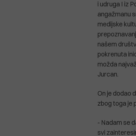
i udruga I iz 
angažmanu smo
medijske kultu
prepoznavanje
našem društvu
pokrenuta ini
možda najvažn
Jurcan.
On je dodao d
zbog toga je 
- Nadam se da 
svi zainteresi