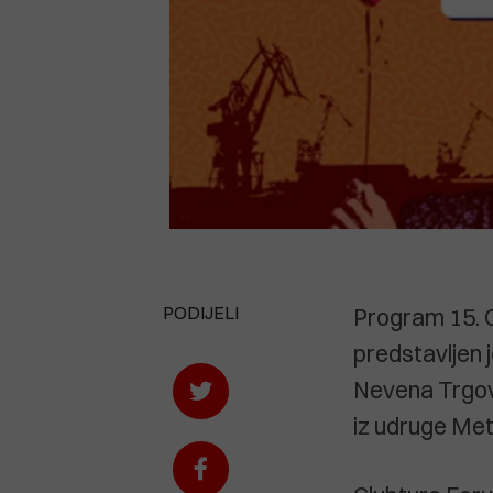
PODIJELI
Program 15. C
predstavljen j
Nevena Trgovč
iz udruge Met