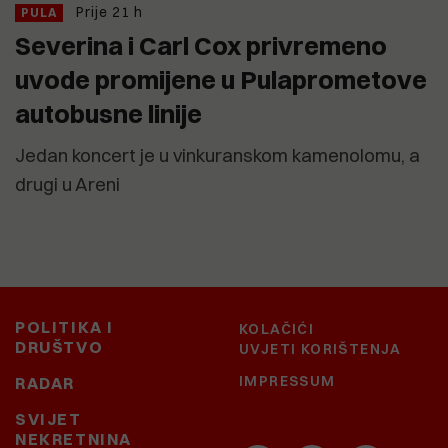
Prije 21 h
PULA
Severina i Carl Cox privremeno
uvode promijene u Pulaprometove
autobusne linije
Jedan koncert je u vinkuranskom kamenolomu, a
drugi u Areni
POLITIKA I
KOLAČIĆI
DRUŠTVO
UVJETI KORIŠTENJA
IMPRESSUM
RADAR
SVIJET
NEKRETNINA