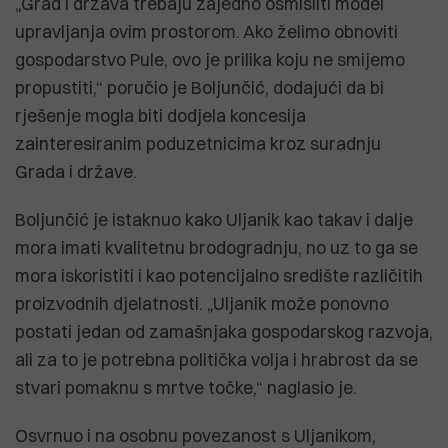
„Grad i država trebaju zajedno osmisliti model
upravljanja ovim prostorom. Ako želimo obnoviti
gospodarstvo Pule, ovo je prilika koju ne smijemo
propustiti,“ poručio je Boljunčić, dodajući da bi
rješenje mogla biti dodjela koncesija
zainteresiranim poduzetnicima kroz suradnju
Grada i države.
Boljunčić je istaknuo kako Uljanik kao takav i dalje
mora imati kvalitetnu brodogradnju, no uz to ga se
mora iskoristiti i kao potencijalno središte različitih
proizvodnih djelatnosti. „Uljanik može ponovno
postati jedan od zamašnjaka gospodarskog razvoja,
ali za to je potrebna politička volja i hrabrost da se
stvari pomaknu s mrtve točke,“ naglasio je.
Osvrnuo i na osobnu povezanost s Uljanikom,