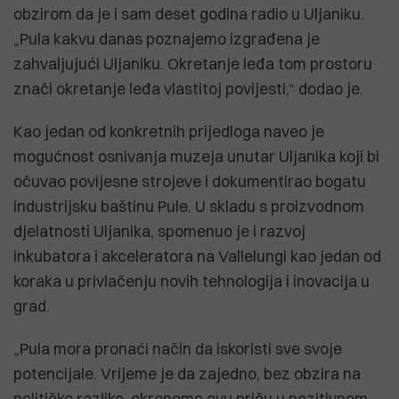
obzirom da je i sam deset godina radio u Uljaniku.
„Pula kakvu danas poznajemo izgrađena je
zahvaljujući Uljaniku. Okretanje leđa tom prostoru
znači okretanje leđa vlastitoj povijesti,“ dodao je.
Kao jedan od konkretnih prijedloga naveo je
mogućnost osnivanja muzeja unutar Uljanika koji bi
očuvao povijesne strojeve i dokumentirao bogatu
industrijsku baštinu Pule. U skladu s proizvodnom
djelatnosti Uljanika, spomenuo je i razvoj
inkubatora i akceleratora na Vallelungi kao jedan od
koraka u privlačenju novih tehnologija i inovacija u
grad.
„Pula mora pronaći način da iskoristi sve svoje
potencijale. Vrijeme je da zajedno, bez obzira na
političke razlike, okrenemo ovu priču u pozitivnom