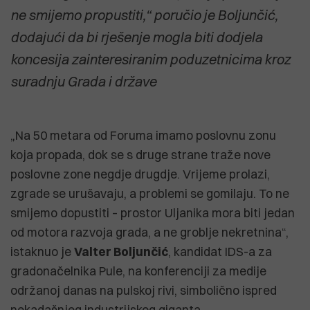
ne smijemo propustiti,“ poručio je Boljunčić,
dodajući da bi rješenje mogla biti dodjela
koncesija zainteresiranim poduzetnicima kroz
suradnju Grada i države
„Na 50 metara od Foruma imamo poslovnu zonu
koja propada, dok se s druge strane traže nove
poslovne zone negdje drugdje. Vrijeme prolazi,
zgrade se urušavaju, a problemi se gomilaju. To ne
smijemo dopustiti – prostor Uljanika mora biti jedan
od motora razvoja grada, a ne groblje nekretnina“,
istaknuo je
Valter Boljunčić
, kandidat IDS-a za
gradonačelnika Pule, na konferenciji za medije
održanoj danas na pulskoj rivi, simbolično ispred
nekadašnjeg industrijskog giganta.