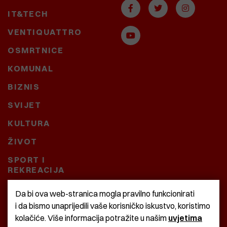
IT&TECH
VENTIQUATTRO
OSMRTNICE
KOMUNAL
BIZNIS
SVIJET
KULTURA
ŽIVOT
SPORT I
REKREACIJA
CRNA KRONIKA
Da bi ova web-stranica mogla pravilno funkcionirati
i da bismo unaprijedili vaše korisničko iskustvo, koristimo
BAŠTARDINI I PRAVI
kolačiće. Više informacija potražite u našim
uvjetima
KRASNA ZEMLJA