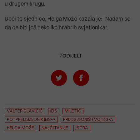
u drugom krugu.
Uoči te sjednice, Helga Možé kazala je: "Nadam se
da će biti još nekoliko hrabrih svjetionika".
PODIJELI
VALTER GLAVIČIĆ
IDS
MILETIĆ
POTPREDSJEDNIK IDS-A
PREDSJEDNIŠTVO IDS-A
HELGA MOŽÉ
NAJČITANIJE
ISTRA