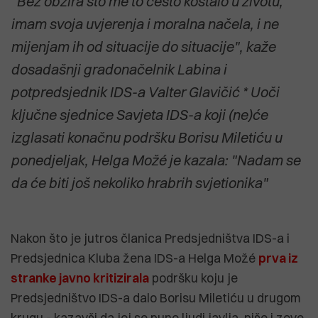
"Bez obzira što me to često koštalo u životu,
imam svoja uvjerenja i moralna načela, i ne
mijenjam ih od situacije do situacije", kaže
dosadašnji gradonačelnik Labina i
potpredsjednik IDS-a Valter Glavičić * Uoči
ključne sjednice Savjeta IDS-a koji (ne)će
izglasati konačnu podršku Borisu Miletiću u
ponedjeljak, Helga Možé je kazala: "Nadam se
da će biti još nekoliko hrabrih svjetionika"
Nakon što je jutros članica Predsjedništva IDS-a i
Predsjednica Kluba žena IDS-a Helga Možé
prva iz
stranke javno kritizirala
podršku koju je
Predsjedništvo IDS-a dalo Borisu Miletiću u drugom
krugu - kazavši da joj se puno ljudi javlja, piše i zove,