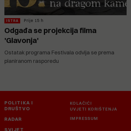
Prije 15 h
ISTRA
Odgađa se projekcija filma
'Glavonja'
Ostatak programa Festivala odvija se prema
planiranom rasporedu
POLITIKA I
KOLAČIĆI
DRUŠTVO
UVJETI KORIŠTENJA
IMPRESSUM
RADAR
SVIJET