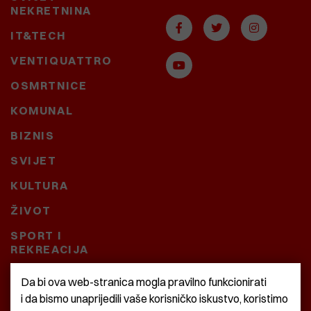
NEKRETNINA
IT&TECH
VENTIQUATTRO
OSMRTNICE
KOMUNAL
BIZNIS
SVIJET
KULTURA
ŽIVOT
SPORT I
REKREACIJA
CRNA KRONIKA
Da bi ova web-stranica mogla pravilno funkcionirati
i da bismo unaprijedili vaše korisničko iskustvo, koristimo
BAŠTARDINI I PRAVI