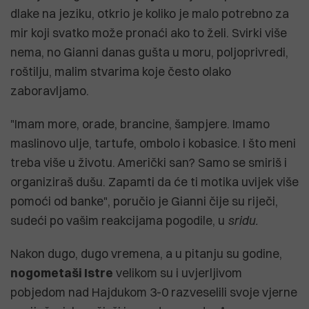
dlake na jeziku, otkrio je koliko je malo potrebno za
mir koji svatko može pronaći ako to želi. Svirki više
nema, no Gianni danas gušta u moru, poljoprivredi,
roštilju, malim stvarima koje često olako
zaboravljamo.
"Imam more, orade, brancine, šampjere. Imamo
maslinovo ulje, tartufe, ombolo i kobasice. I što meni
treba više u životu. Američki san? Samo se smiriš i
organiziraš dušu. Zapamti da će ti motika uvijek više
pomoći od banke", poručio je Gianni čije su riječi,
sudeći po vašim reakcijama pogodile, u
sridu.
Nakon dugo, dugo vremena, a u pitanju su godine,
nogometaši Istre
velikom su i uvjerljivom
pobjedom nad Hajdukom 3-0 razveselili svoje vjerne