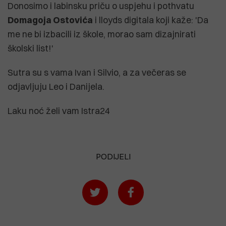
Donosimo i labinsku priču o uspjehu i pothvatu
Domagoja Ostovića
i lloyds digitala koji kaže: 'Da
me ne bi izbacili iz škole, morao sam dizajnirati
školski list!'
Sutra su s vama Ivan i Silvio, a za večeras se
odjavljuju Leo i Danijela.
Laku noć želi vam Istra24
PODIJELI