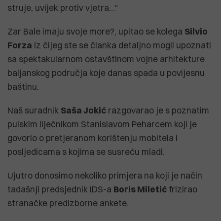
struje, uvijek protiv vjetra…"
Zar Bale imaju svoje more?, upitao se kolega
Silvio
Forza
iz čijeg ste se članka detaljno mogli upoznati
sa spektakularnom ostavštinom vojne arhitekture
baljanskog područja koje danas spada u povijesnu
baštinu.
Naš suradnik
Saša Jokić
razgovarao je s poznatim
pulskim liječnikom Stanislavom Peharcem koji je
govorio o pretjeranom korištenju mobitela i
posljedicama s kojima se susreću mladi.
Ujutro donosimo nekoliko primjera na koji je način
tadašnji predsjednik IDS-a
Boris Miletić
frizirao
stranačke predizborne ankete.