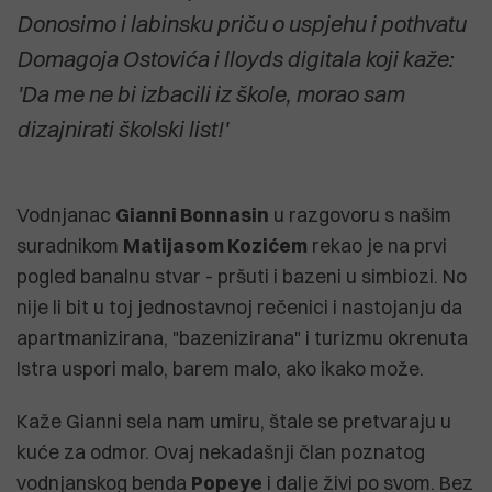
Donosimo i labinsku priču o uspjehu i pothvatu
Domagoja Ostovića i lloyds digitala koji kaže:
'Da me ne bi izbacili iz škole, morao sam
dizajnirati školski list!'
Vodnjanac
Gianni Bonnasin
u razgovoru s našim
suradnikom
Matijasom Kozićem
rekao je na prvi
pogled banalnu stvar - pršuti i bazeni u simbiozi. No
nije li bit u toj jednostavnoj rečenici i nastojanju da
apartmanizirana, "bazenizirana" i turizmu okrenuta
Istra uspori malo, barem malo, ako ikako može.
Kaže Gianni sela nam umiru, štale se pretvaraju u
kuće za odmor. Ovaj nekadašnji član poznatog
vodnjanskog benda
Popeye
i dalje živi po svom. Bez