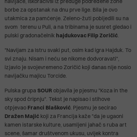
navijače, iskoračivši iz preduge podređene zone
borbe za opstanak na dnu prve lige. Bila je ovo
utakmica za pamćenje. Zeleno-žuti pobijedili su na
svom terenu u Puli, a na tribinama je susret gledao i
pulski gradonačelnik
hajdukovac Filip Zoričić
.
"Navijam za Istru svaki put, osim kad igra Hajduk. To
svi znaju. Nisam i neću se nikome dodvoravati",
izjavio je svojevremeno Zoričić koji danas nije nosio
navijačku majicu Torcide.
Pulska grupa
SOUR
objavila je pjesmu "Koza in the
sky spod čripnju". Tekst je napisao i stihove
otpjevao
Franci
Blašković
. Pjesmu je secirao
Dražen Majić
koji za Francija kaže "da je ugaoni
kamen istarske kulture, usamljeni jahač s ruba art
scene, šamar društvenom ukusu, uvijek kontra