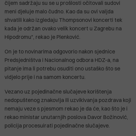
čijem sadržaju su se u prošlosti očitovali sudovi
meni djeluje malo čudno. Kao da su ovi valjda
shvatili kako izgledaju Thompsonovi koncerti tek
kada je održan ovako velik koncert u Zagrebu na
Hipodromu", rekao je Plenković.
On je to novinarima odgovorio nakon sjednice
Predsjedništva i Nacionalnog odbora HDZ-a, na
pitanje ima li potrebu osuditi ono ustaško što se
vidjelo prije i na samom koncertu.
Vezano uz pojedinačne slučajeve korištenja
nedopuštenog znakovlja ili uzvikivanja pozdrava koji
nemaju veze s pjesmom rekao je da će, kao što je i
rekao ministar unutarnjih poslova Davor Božinović,
policija procesuirati pojedinačne slučajeve.