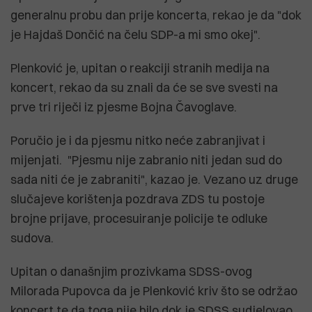
generalnu probu dan prije koncerta, rekao je da "dok
je Hajdaš Dončić na čelu SDP-a mi smo okej".
Plenković je, upitan o reakciji stranih medija na
koncert, rekao da su znali da će se sve svesti na
prve tri riječi iz pjesme Bojna Čavoglave.
Poručio je i da pjesmu nitko neće zabranjivat i
mijenjati. "Pjesmu nije zabranio niti jedan sud do
sada niti će je zabraniti", kazao je. Vezano uz druge
slučajeve korištenja pozdrava ZDS tu postoje
brojne prijave, procesuiranje policije te odluke
sudova.
Upitan o današnjim prozivkama SDSS-ovog
Milorada Pupovca da je Plenković kriv što se održao
koncert te da toga nije bilo dok je SDSS sudjelovao