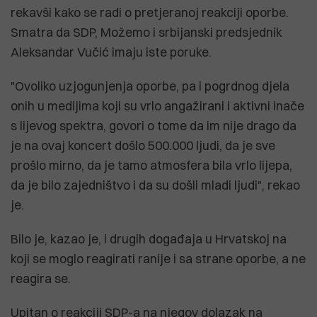
rekavši kako se radi o pretjeranoj reakciji oporbe.
Smatra da SDP, Možemo i srbijanski predsjednik
Aleksandar Vučić imaju iste poruke.
"Ovoliko uzjogunjenja oporbe, pa i pogrdnog djela
onih u medijima koji su vrlo angažirani i aktivni inače
s lijevog spektra, govori o tome da im nije drago da
je na ovaj koncert došlo 500.000 ljudi, da je sve
prošlo mirno, da je tamo atmosfera bila vrlo lijepa,
da je bilo zajedništvo i da su došli mladi ljudi", rekao
je.
Bilo je, kazao je, i drugih događaja u Hrvatskoj na
koji se moglo reagirati ranije i sa strane oporbe, a ne
reagira se.
Upitan o reakciji SDP-a na njegov dolazak na