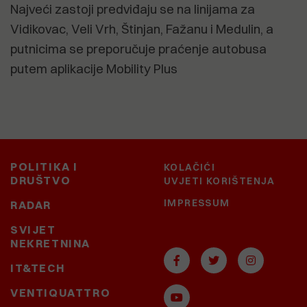
Najveći zastoji predviđaju se na linijama za
Vidikovac, Veli Vrh, Štinjan, Fažanu i Medulin, a
putnicima se preporučuje praćenje autobusa
putem aplikacije Mobility Plus
POLITIKA I
KOLAČIĆI
DRUŠTVO
UVJETI KORIŠTENJA
IMPRESSUM
RADAR
SVIJET
NEKRETNINA
IT&TECH
VENTIQUATTRO