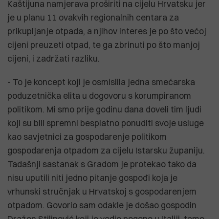
Kaštijuna namjerava proširiti na cijelu Hrvatsku jer
je u planu 11 ovakvih regionalnih centara za
prikupljanje otpada, a njihov interes je po što većoj
cijeni preuzeti otpad, te ga zbrinuti po što manjoj
cijeni, i zadržati razliku.
- To je koncept koji je osmislila jedna smećarska
poduzetnička elita u dogovoru s korumpiranom
politikom. Mi smo prije godinu dana doveli tim ljudi
koji su bili spremni besplatno ponuditi svoje usluge
kao savjetnici za gospodarenje politikom
gospodarenja otpadom za cijelu Istarsku županiju.
Tadašnji sastanak s Gradom je protekao tako da
nisu uputili niti jedno pitanje gospođi koja je
vrhunski stručnjak u Hrvatskoj s gospodarenjem
otpadom. Govorio sam odakle je došao gospodin
Dražen Stilinović koji je vodio pogone u Italiji, tamo