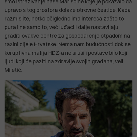
smo istraživanje naše Marišćine koje je pokazalo da
upravo s tog prostora dolaze otrovne čestice. Kada
razmislite, netko očigledno ima interesa zašto to
gura i ne samo to, već luđaci i dalje nastavljaju
graditi ovakve centre za gospodarenje otpadom na
razini cijele Hrvatske. Nema nam budućnosti dok se
koruptivna mafija HDZ-a ne sruši i postave bilo koji
ljudi koji će paziti na zdravlje svojih građana, veli
Miletić.