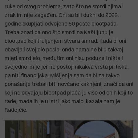
ruke od ovog problema, zato što ne smrdi njima i
zrak im nije zagađen. Oni su bili dužni do 2022.
godine skupljati odvojeno 50 posto biootpada.
Treba znati da ono što smrdi na Kaštijunu je
biootpad koji truljenjem stvara smrad. Kada bi oni
obavljali svoj dio posla, onda nama ne bi u takvoj
mjeri smrdjelo, međutim oni nisu poduzeli ništa i
svejedno im je jer ne postoji nikakva vrsta pritiska,
pa niti financijska. Mišljenja sam da bi za takvo
ponašanje trebali biti novčano kažnjeni, znači da oni
koji ne odvajaju biootpad plaća ju više od onih koji to
rade, mada ih je u Istri jako malo, kazala nam je
Radojčić.