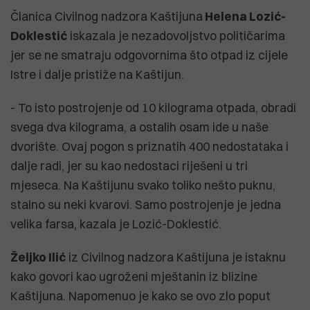
Članica Civilnog nadzora Kaštijuna
Helena Lozić-
Doklestić
iskazala je nezadovoljstvo političarima
jer se ne smatraju odgovornima što otpad iz cijele
Istre i dalje pristiže na Kaštijun.
- To isto postrojenje od 10 kilograma otpada, obradi
svega dva kilograma, a ostalih osam ide u naše
dvorište. Ovaj pogon s priznatih 400 nedostataka i
dalje radi, jer su kao nedostaci riješeni u tri
mjeseca. Na Kaštijunu svako toliko nešto puknu,
stalno su neki kvarovi. Samo postrojenje je jedna
velika farsa, kazala je Lozić-Doklestić.
Željko Ilić
iz Civilnog nadzora Kaštijuna je istaknu
kako govori kao ugroženi mještanin iz blizine
Kaštijuna. Napomenuo je kako se ovo zlo poput