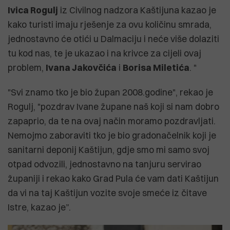
Ivica Rogulj
iz Civilnog nadzora Kaštijuna kazao je
kako turisti imaju rješenje za ovu količinu smrada,
jednostavno će otići u Dalmaciju i neće više dolaziti
tu kod nas, te je ukazao i na krivce za cijeli ovaj
problem,
Ivana Jakovčića
i
Borisa Miletića
. "
"Svi znamo tko je bio župan 2008.godine", rekao je
Rogulj, "pozdrav Ivane župane naš koji si nam dobro
zapaprio, da te na ovaj način moramo pozdravljati.
Nemojmo zaboraviti tko je bio gradonačelnik koji je
sanitarni deponij Kaštijun, gdje smo mi samo svoj
otpad odvozili, jednostavno na tanjuru servirao
županiji i rekao kako Grad Pula će vam dati Kaštijun
da vi na taj Kaštijun vozite svoje smeće iz čitave
Istre, kazao je”.