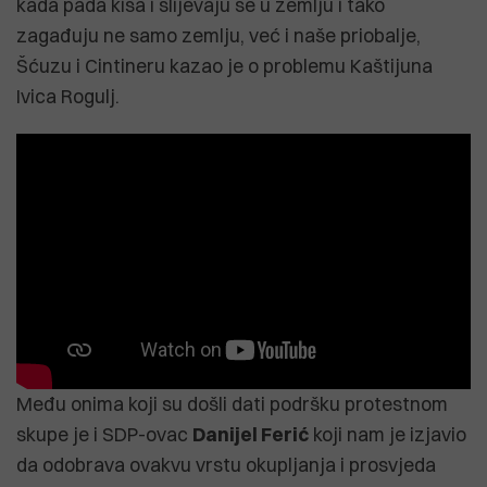
kada pada kiša i slijevaju se u zemlju i tako
zagađuju ne samo zemlju, već i naše priobalje,
Šćuzu i Cintineru kazao je o problemu Kaštijuna
Ivica Rogulj.
Među onima koji su došli dati podršku protestnom
skupe je i SDP-ovac
Danijel Ferić
koji nam je izjavio
da odobrava ovakvu vrstu okupljanja i prosvjeda