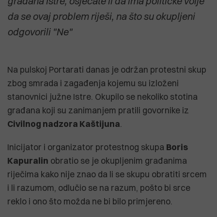
građana Istre, osjećate li da ima političke volje
da se ovaj problem riješi, na što su okupljeni
odgovorili "Ne"
Na pulskoj Portarati danas je održan protestni skup
zbog smrada i zagađenja kojemu su izloženi
stanovnici južne Istre. Okupilo se nekoliko stotina
građana koji su zanimanjem pratili govornike iz
Civilnog nadzora Kaštijuna
.
Inicijator i organizator protestnog skupa
Boris
Kapuralin
obratio se je okupljenim građanima
riječima kako nije znao da li se skupu obratiti srcem
i li razumom, odlučio se na razum, pošto bi srce
reklo i ono što možda ne bi bilo primjereno.