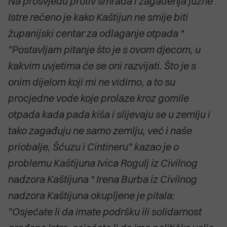
Na prosvjedu protiv smrada i zagađenja južne
Istre rečeno je kako Kaštijun ne smije biti
županijski centar za odlaganje otpada *
"Postavljam pitanje što je s ovom djecom, u
kakvim uvjetima će se oni razvijati. Što je s
onim dijelom koji mi ne vidimo, a to su
procjedne vode koje prolaze kroz gomile
otpada kada pada kiša i slijevaju se u zemlju i
tako zagađuju ne samo zemlju, već i naše
priobalje, Šćuzu i Cintineru" kazao je o
problemu Kaštijuna Ivica Rogulj iz Civilnog
nadzora Kaštijuna * Irena Burba iz Civilnog
nadzora Kaštijuna okupljene je pitala:
"Osjećate li da imate podršku ili solidarnost