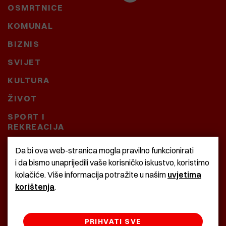
OSMRTNICE
KOMUNAL
BIZNIS
SVIJET
KULTURA
ŽIVOT
SPORT I
REKREACIJA
CRNA KRONIKA
Da bi ova web-stranica mogla pravilno funkcionirati
i da bismo unaprijedili vaše korisničko iskustvo, koristimo
BAŠTARDINI I PRAVI
kolačiće. Više informacija potražite u našim
uvjetima
KRASNA ZEMLJA
korištenja
.
PRIHVATI SVE