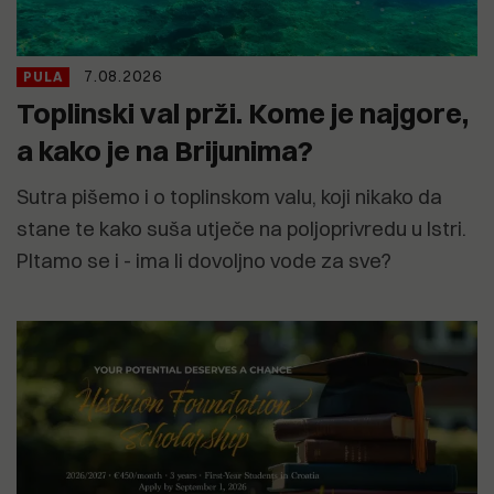
7.08.2026
PULA
Toplinski val prži. Kome je najgore,
a kako je na Brijunima?
Sutra pišemo i o toplinskom valu, koji nikako da
stane te kako suša utječe na poljoprivredu u Istri.
PItamo se i - ima li dovoljno vode za sve?