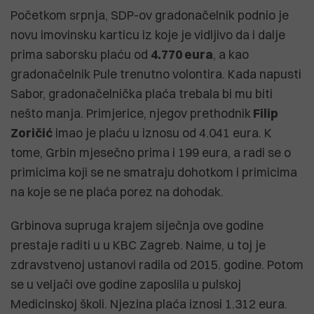
Početkom srpnja, SDP-ov gradonačelnik podnio je
novu imovinsku karticu iz koje je vidljivo da i dalje
prima saborsku plaću od
4.770 eura
, a kao
gradonačelnik Pule trenutno volontira. Kada napusti
Sabor, gradonačelnička plaća trebala bi mu biti
nešto manja. Primjerice, njegov prethodnik
Filip
Zoričić
imao je plaću u iznosu od 4.041 eura. K
tome, Grbin mjesečno prima i 199 eura, a radi se o
primicima koji se ne smatraju dohotkom i primicima
na koje se ne plaća porez na dohodak.
Grbinova supruga krajem siječnja ove godine
prestaje raditi u u KBC Zagreb. Naime, u toj je
zdravstvenoj ustanovi radila od 2015. godine. Potom
se u veljači ove godine zaposlila u pulskoj
Medicinskoj školi. Njezina plaća iznosi 1.312 eura.