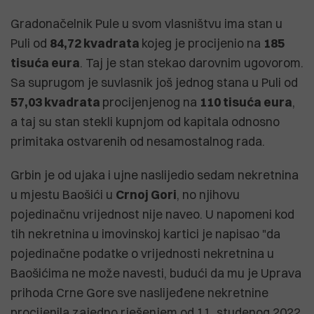
Gradonačelnik Pule u svom vlasništvu ima stan u
Puli od
84,72 kvadrata
kojeg je procijenio na
185
tisuća eura
. Taj je stan stekao darovnim ugovorom.
Sa suprugom je suvlasnik još jednog stana u Puli od
57,03 kvadrata
procijenjenog na
110 tisuća eura
,
a taj su stan stekli kupnjom od kapitala odnosno
primitaka ostvarenih od nesamostalnog rada.
Grbin je od ujaka i ujne naslijedio sedam nekretnina
u mjestu Baošići u
Crnoj Gori
, no njihovu
pojedinačnu vrijednost nije naveo. U napomeni kod
tih nekretnina u imovinskoj kartici je napisao "da
pojedinačne podatke o vrijednosti nekretnina u
Baošićima ne može navesti, budući da mu je Uprava
prihoda Crne Gore sve naslijeđene nekretnine
procijenila zajedno rješenjem od 11. studenog 2022.