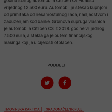
godina starog automobila Citroen C4 Picasso
vrijednog 12.500 eura. Automobil je stekao kupnjom
od primitaka od nesamostalnog rada, nasljedstvom i
zaduženjem kod banke. Grbinova supruga vlasnica
je automobila Citroen C3 iz 2018. godine vrijednog
7.500 eura, a stekla ga je putem financijskog
leasinga koji je u cijelosti otplaćen.
PODIJELI
IMOVINSKA KARTICA
GRADONAČELNIK PULE