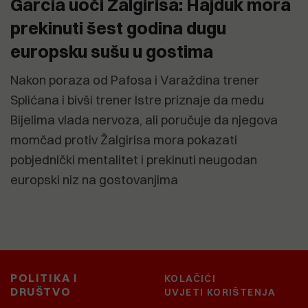
Garcia uoči Žalgirisa: Hajduk mora
prekinuti šest godina dugu
europsku sušu u gostima
Nakon poraza od Pafosa i Varaždina trener
Splićana i bivši trener Istre priznaje da među
Bijelima vlada nervoza, ali poručuje da njegova
momčad protiv Žalgirisa mora pokazati
pobjednički mentalitet i prekinuti neugodan
europski niz na gostovanjima
POLITIKA I
KOLAČIĆI
DRUŠTVO
UVJETI KORIŠTENJA