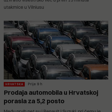
utakmice u Vilniusu
Prije 9 h
HRVATSKA
Prodaja automobila u Hrvatskoj
porasla za 5,2 posto
Među prvih pet su i Renault i Suzuki, pri čemu je