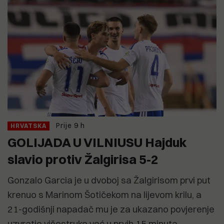
Prije 9 h
HRVATSKA
GOLIJADA U VILNIUSU Hajduk
slavio protiv Žalgirisa 5-2
Gonzalo Garcia je u dvoboj sa Žalgirisom prvi put
krenuo s Marinom Šotičekom na lijevom krilu, a
21-godišnji napadač mu je za ukazano povjerenje
uzvratio višestruko već u prvih 15 minuta