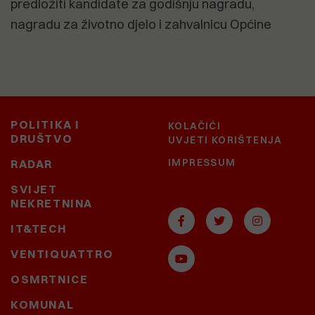
predložiti kandidate za godišnju nagradu,
nagradu za životno djelo i zahvalnicu Općine
POLITIKA I
KOLAČIĆI
DRUŠTVO
UVJETI KORIŠTENJA
IMPRESSUM
RADAR
SVIJET
NEKRETNINA
IT&TECH
VENTIQUATTRO
OSMRTNICE
KOMUNAL