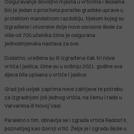
Osiguravanje dovoljno mjesta u vrtićima i školama
bio je jedan o prioriteta porečke gradske uprave u
proteklom mandatnom razdoblju, tijekom kojeg su
izgrađene i otvorene dvije nove osnovne škole za
više od 700 učenika čime je osigurana
jednosmjenska nastava za sve.
Dodatno, uređena su ili izgrađena čak tri nova
vrtića i jaslica, čime su u svibnju 2021. godine sva
djeca bila upisana u vrtiće i jaslice.
Grad još uvijek zaprima nove zahtjeve te potrebu
za izgradnjom još jednog vrtića, na čemu i rade u
Varvarima ili Novoj Vasi.
Paraleno s tim, obnavlja se i zgrada vrtića Radost II,
poznatijeg kao Gornji vrtić. Želja je i zgradu škole u