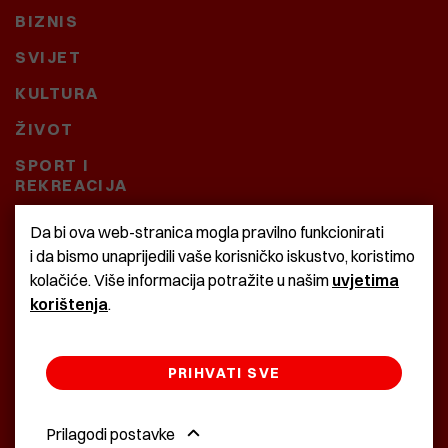
BIZNIS
SVIJET
KULTURA
ŽIVOT
SPORT I
REKREACIJA
CRNA KRONIKA
Da bi ova web-stranica mogla pravilno funkcionirati
i da bismo unaprijedili vaše korisničko iskustvo, koristimo
BAŠTARDINI I PRAVI
kolačiće. Više informacija potražite u našim
uvjetima
KRASNA ZEMLJA
korištenja
.
PRIHVATI SVE
©2022 Istra24 - istarske digitalne novine
Prilagodi postavke