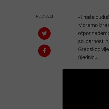
PODIJELI
- I naša budu
Moramo izrazit
otpor nedemok
solidarnosti n
Gradskog vij
Sjednicu.