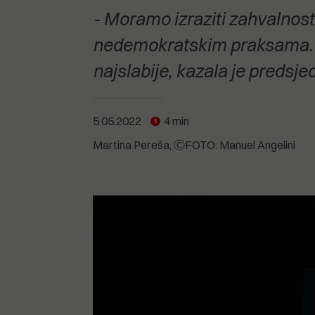
POGLEDAJTE SVE
POGLEDAJTE SVE
- Moramo izraziti zahvalnost 
POGLEDAJTE SVE
nedemokratskim praksama. Važ
najslabije, kazala je predsj
POGLEDAJTE SVE
5.05.2022
4 min
Martina Pereša
ⒸFOTO: Manuel Angelini