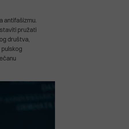
a antifašizmu.
staviti pružati
og društva,
a pulskog
svečanu