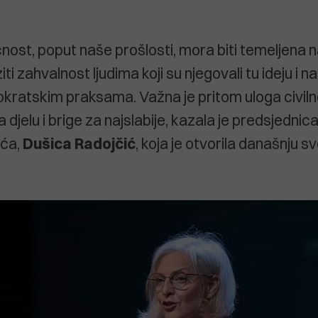
ćnost, poput naše prošlosti, mora biti temeljena n
i zahvalnost ljudima koji su njegovali tu ideju i na
ratskim praksama. Važna je pritom uloga civiln
a djelu i brige za najslabije, kazala je predsjednic
eća,
Dušica Radojčić
, koja je otvorila današnju 