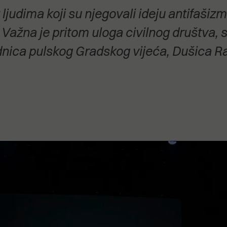
stanovanje,
ljudima koji su njegovali ideju antifašizma
kulturu..."
na je pritom uloga civilnog društva, sol
ednica pulskog Gradskog vijeća, Dušica R