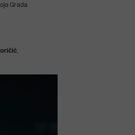
voja Grada
Zoričić
,