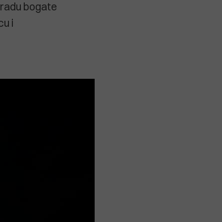
 gradu bogate
cu i