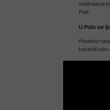
Istaknula je 
Pule.
U Pulu se lj
Posebno nadah
kazavši kako se