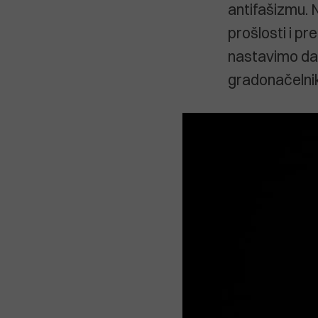
antifašizmu. 
prošlosti i pr
nastavimo dalj
gradonačelnik