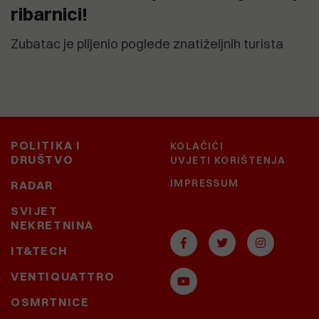
ribarnici!
Zubatac je plijenio poglede znatiželjnih turista
POLITIKA I
KOLAČIĆI
DRUŠTVO
UVJETI KORIŠTENJA
IMPRESSUM
RADAR
SVIJET
NEKRETNINA
IT&TECH
VENTIQUATTRO
OSMRTNICE