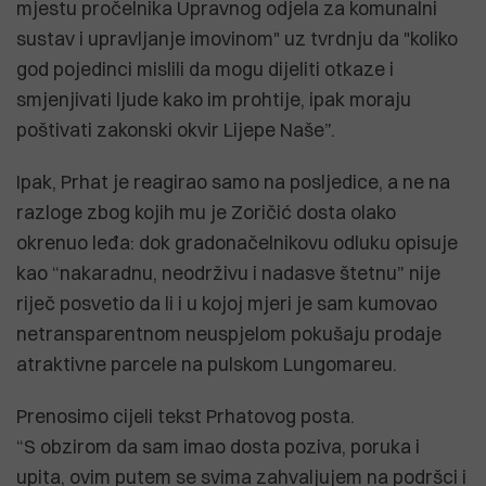
mjestu pročelnika Upravnog odjela za komunalni
sustav i upravljanje imovinom" uz tvrdnju da "koliko
god pojedinci mislili da mogu dijeliti otkaze i
smjenjivati ljude kako im prohtije, ipak moraju
poštivati zakonski okvir Lijepe Naše”.
Ipak, Prhat je reagirao samo na posljedice, a ne na
razloge zbog kojih mu je Zoričić dosta olako
okrenuo leđa: dok gradonačelnikovu odluku opisuje
kao “nakaradnu, neodrživu i nadasve štetnu” nije
riječ posvetio da li i u kojoj mjeri je sam kumovao
netransparentnom neuspjelom pokušaju prodaje
atraktivne parcele na pulskom Lungomareu.
Prenosimo cijeli tekst Prhatovog posta.
“S obzirom da sam imao dosta poziva, poruka i
upita, ovim putem se svima zahvaljujem na podršci i