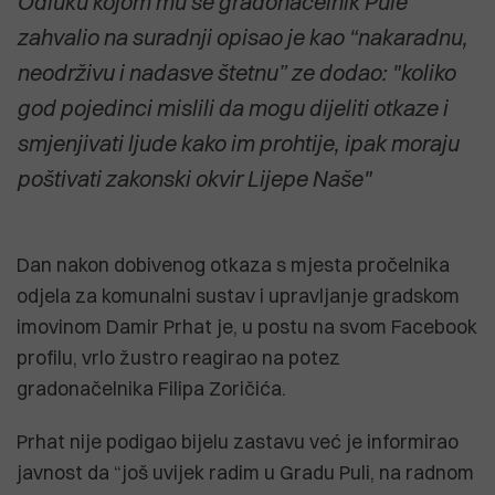
Odluku kojom mu se gradonačelnik Pule
zahvalio na suradnji opisao je kao “nakaradnu,
neodrživu i nadasve štetnu” ze dodao: "koliko
god pojedinci mislili da mogu dijeliti otkaze i
smjenjivati ljude kako im prohtije, ipak moraju
poštivati zakonski okvir Lijepe Naše"
Dan nakon dobivenog otkaza s mjesta pročelnika
odjela za komunalni sustav i upravljanje gradskom
imovinom Damir Prhat je, u postu na svom Facebook
profilu, vrlo žustro reagirao na potez
gradonačelnika Filipa Zoričića.
Prhat nije podigao bijelu zastavu već je informirao
javnost da “još uvijek radim u Gradu Puli, na radnom