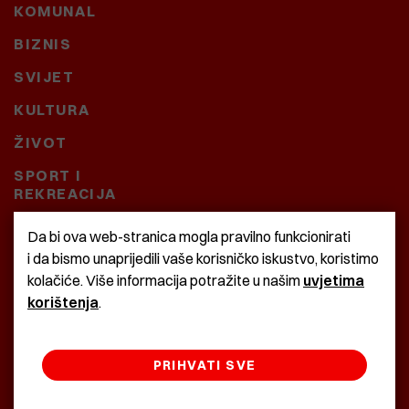
KOMUNAL
BIZNIS
SVIJET
KULTURA
ŽIVOT
SPORT I
REKREACIJA
CRNA KRONIKA
Da bi ova web-stranica mogla pravilno funkcionirati
i da bismo unaprijedili vaše korisničko iskustvo, koristimo
BAŠTARDINI I PRAVI
kolačiće. Više informacija potražite u našim
uvjetima
KRASNA ZEMLJA
korištenja
.
PRIHVATI SVE
©2022 Istra24 - istarske digitalne novine