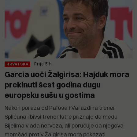
Prije 5 h
HRVATSKA
Garcia uoči Žalgirisa: Hajduk mora
prekinuti šest godina dugu
europsku sušu u gostima
Nakon poraza od Pafosa i Varaždina trener
Splićana i bivši trener Istre priznaje da među
Bijelima vlada nervoza, ali poručuje da njegova
momčad protiv Žalgirisa mora pokazati