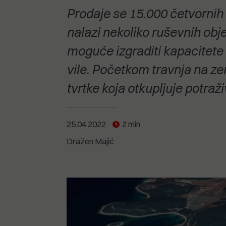
POGLEDAJTE SVE
POGLEDAJTE SVE
Prodaje se 15.000 četvornih 
POGLEDAJTE SVE
nalazi nekoliko ruševnih obje
moguće izgraditi kapacitete 
POGLEDAJTE SVE
vile. Početkom travnja na ze
tvrtke koja otkupljuje potraž
25.04.2022
2 min
Dražen Majić