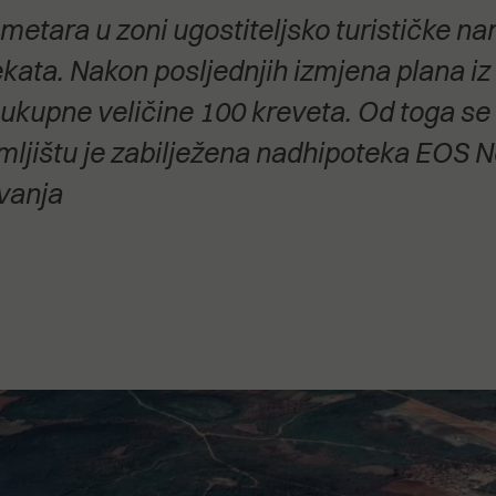
stanovanje,
metara u zoni ugostiteljsko turističke na
kulturu..."
kata. Nakon posljednjih izmjena plana iz 
ukupne veličine 100 kreveta. Od toga se 
mljištu je zabilježena nadhipoteka
EOS Ne
ivanja