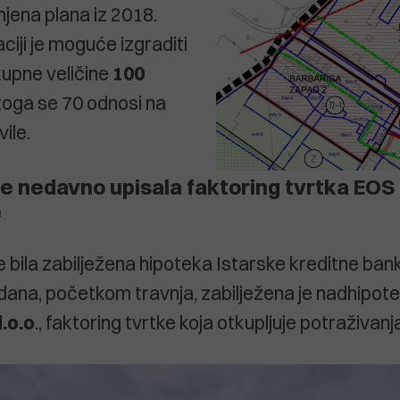
mjena plana iz 2018.
ciji je moguće izgraditi
upne veličine
100
 toga se 70 odnosi na
vile.
se nedavno upisala faktoring tvrtka EOS
e
je bila zabilježena hipoteka Istarske kreditne ba
o dana, početkom travnja, zabilježena je nadhipot
.o.o
., faktoring tvrtke koja otkupljuje potraživanj