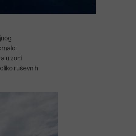
ajnog
Pomalo
a u zoni
oliko ruševnih