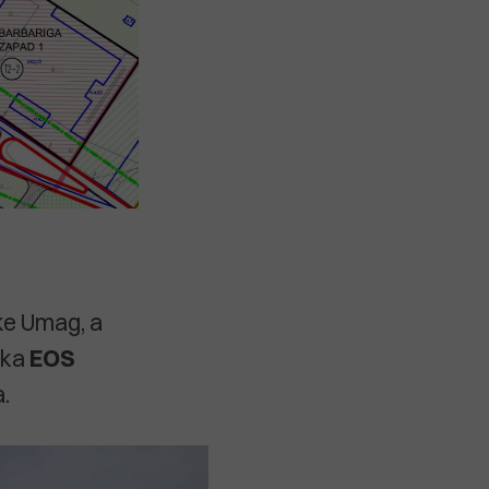
nke Umag, a
eka
EOS
a.