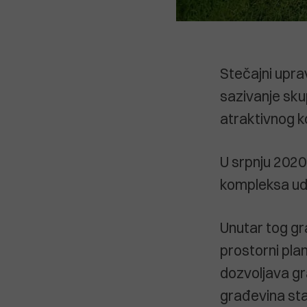
Stečajni uprav
sazivanje sku
atraktivnog k
U srpnju 2020
kompleksa uda
Unutar tog g
prostorni pla
dozvoljava gra
građevina st