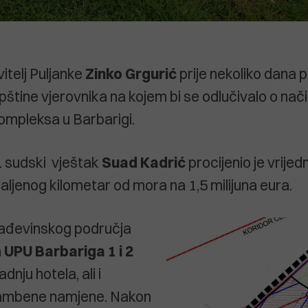
itelj Puljanke
Zinko Grgurić
prije nekoliko dana p
pštine vjerovnika na kojem bi se odlučivalo o nač
ompleksa u Barbarigi.
. sudski vještak
Suad Kadrić
procijenio je vrijed
ljenog kilometar od mora na 1,5 milijuna eura.
rađevinskog područja
n
UPU Barbariga 1 i 2
dnju hotela, ali i
ambene namjene. Nakon