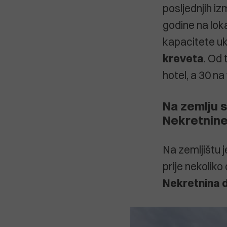
posljednjih iz
godine na loka
kapacitete uk
kreveta
. Od
hotel, a 30 na 
Na zemlju 
Nekretnin
Na zemljištu 
prije nekolik
Nekretnina d