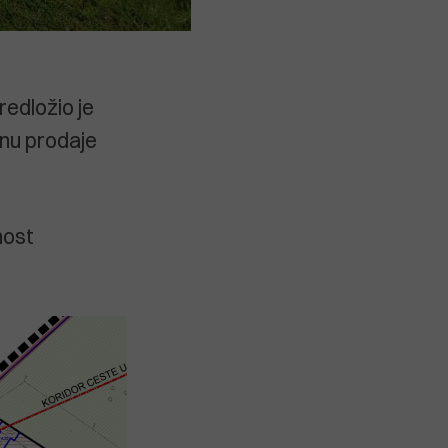
redložio je
inu prodaje
nost