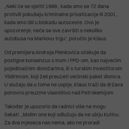
„Neki će se sjetiti 1998., kada smo se 72 dana
protivili pokušaju kriminalne privatizacije ili 2001.,
kada smo išli u blokadu autoceste. Ovo je
upozorenje, neće se sve završiti s nekoliko
autobusa na Markovu trgu“, poručio je Klaus.
Od premijera Andreja Plenkovića očekuje da
postigne konsenzus s Inom i PPD-om, kao najvećim
pojedinačnim dioničarima, ili s turskim investitorom
Yildirimom, koji želi preuzeti većinski paket dionica.
U slučaju da u tome ne uspije, Klaus traži da država
ponovno preuzme vlasništvo nad Petrokemijom
Također je upozorio da radnici više ne mogu
čekati. „Molim one koji odlučuju da ne ubiju Kutinu.
Za dva mjeseca nas nema, ako ne proradi