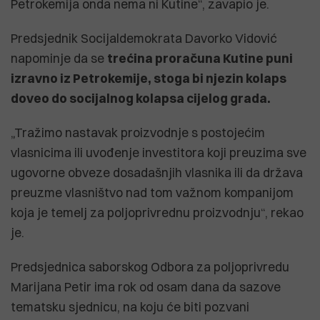
Petrokemija onda nema ni Kutine“, zavapio je.
Predsjednik Socijaldemokrata Davorko Vidović
napominje da se
trećina proračuna Kutine puni
izravno iz Petrokemije, stoga bi njezin kolaps
doveo do socijalnog kolapsa cijelog grada.
„Tražimo nastavak proizvodnje s postojećim
vlasnicima ili uvođenje investitora koji preuzima sve
ugovorne obveze dosadašnjih vlasnika ili da država
preuzme vlasništvo nad tom važnom kompanijom
koja je temelj za poljoprivrednu proizvodnju“, rekao
je.
Predsjednica saborskog Odbora za poljoprivredu
Marijana Petir ima rok od osam dana da sazove
tematsku sjednicu, na koju će biti pozvani