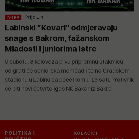
Prije 1 h
ISTRA
Labinski "Kovari" odmjeravaju
snage s Bakrom, fažanskom
Mladosti i juniorima Istre
U subotu, 8.kolovoza prvu pripremnu utakmicu
odigrati će seniorska momčad i to na Gradskom
stadionu u Labinu sa početkom u 19 sati. Protivnik
će biti novi četvrtoligaš NK Bakar iz Bakra
POLITIKA I
KOLAČIĆI
DRUŠTVO