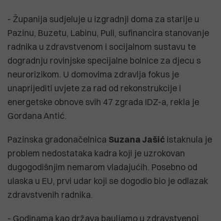
- Županija sudjeluje u izgradnji doma za starije u
Pazinu, Buzetu, Labinu, Puli, sufinancira stanovanje
radnika u zdravstvenom i socijalnom sustavu te
dogradnju rovinjske specijalne bolnice za djecu s
neurorizikom. U domovima zdravlja fokus je
unaprijediti uvjete za rad od rekonstrukcije i
energetske obnove svih 47 zgrada IDZ-a, rekla je
Gordana Antić.
Pazinska gradonačelnica
Suzana Jašić
istaknula je
problem nedostataka kadra koji je uzrokovan
dugogodišnjim nemarom vladajućih. Posebno od
ulaska u EU, prvi udar koji se dogodio bio je odlazak
zdravstvenih radnika.
- Godinama kao država bauljamo u zdravstvenoj