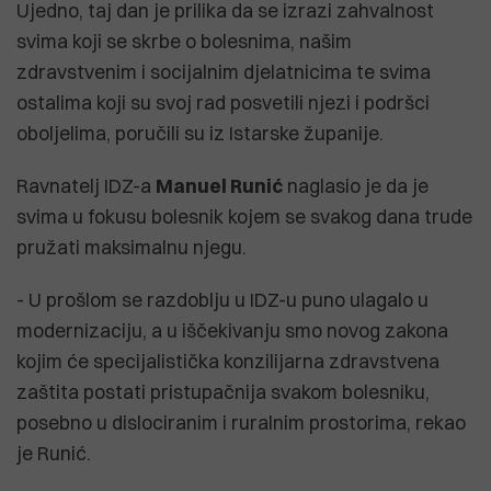
Ujedno, taj dan je prilika da se izrazi zahvalnost
svima koji se skrbe o bolesnima, našim
zdravstvenim i socijalnim djelatnicima te svima
ostalima koji su svoj rad posvetili njezi i podršci
oboljelima, poručili su iz Istarske županije.
Ravnatelj IDZ-a
Manuel Runić
naglasio je da je
svima u fokusu bolesnik kojem se svakog dana trude
pružati maksimalnu njegu.
- U prošlom se razdoblju u IDZ-u puno ulagalo u
modernizaciju, a u iščekivanju smo novog zakona
kojim će specijalistička konzilijarna zdravstvena
zaštita postati pristupačnija svakom bolesniku,
posebno u dislociranim i ruralnim prostorima, rekao
je Runić.