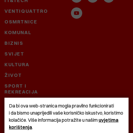
IT&TECH
VENTIQUATTRO
OSMRTNICE
KOMUNAL
BIZNIS
SVIJET
KULTURA
ŽIVOT
SPORT I
REKREACIJA
CRNA KRONIKA
Da bi ova web-stranica mogla pravilno funkcionirati
i da bismo unaprijedili vaše korisničko iskustvo, koristimo
BAŠTARDINI I PRAVI
kolačiće. Više informacija potražite u našim
uvjetima
KRASNA ZEMLJA
korištenja
.