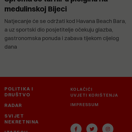
medulinskoj Bijeci
Natjecanje će se održati kod Havana Beach Bara,
a uz sportski dio posjetitelje očekuju glazba,
gastronomska ponuda i zabava tijekom cijelog
dana
POLITIKA I
KOLAČIĆI
DRUŠTVO
UVJETI KORIŠTENJA
IMPRESSUM
RADAR
SVIJET
NEKRETNINA