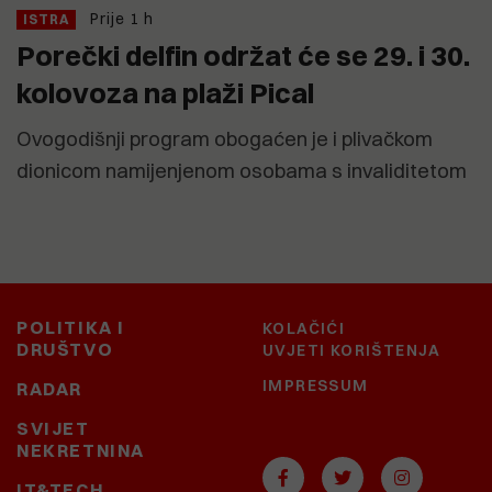
Prije 1 h
ISTRA
Porečki delfin održat će se 29. i 30.
kolovoza na plaži Pical
Ovogodišnji program obogaćen je i plivačkom
dionicom namijenjenom osobama s invaliditetom
POLITIKA I
KOLAČIĆI
DRUŠTVO
UVJETI KORIŠTENJA
IMPRESSUM
RADAR
SVIJET
NEKRETNINA
IT&TECH