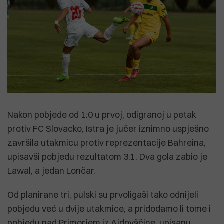
Nakon pobjede od 1:0 u prvoj, odigranoj u petak
protiv FC Slovacko, Istra je jučer iznimno uspješno
završila utakmicu protiv reprezentacije Bahreina,
upisavši pobjedu rezultatom 3:1. Dva gola zabio je
Lawal, a jedan Lončar.
Od planirane tri, pulski su prvoligaši tako odnijeli
pobjedu već u dvije utakmice, a pridodamo li tome i
pobjedu nad Primorjem iz Ajdovščine, upisanu