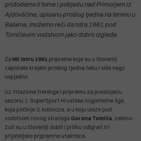
pridodamo li tome i pobjedu nad Primorjem iz
Ajdovščine, upisanu prošlog tjedna na terenu u
Balama, možemo reći da Istra 1961 pod
Tomićevim vodstvom jako dobro izgleda
Za
NK Istru 1961
pripreme koje su u Sloveniji
započele krajem prošlog tjedna teku i više nego
uspješno.
Uz intezivne treninge i pripremu za prestojeću
sezonu 1. SuperSport Hrvatske nogometne lige,
koja počinje 3. kolovoza, a u koju ulaze pod
vodstvom novog stratega
Gorana Tomića
, zeleno-
žuti su u Sloveniji dobili i priliku odigrati tri
prijateljske pripremne utakmice.