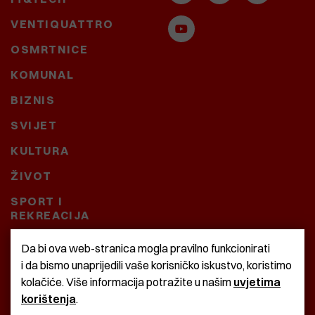
VENTIQUATTRO
OSMRTNICE
KOMUNAL
BIZNIS
SVIJET
KULTURA
ŽIVOT
SPORT I
REKREACIJA
CRNA KRONIKA
Da bi ova web-stranica mogla pravilno funkcionirati
i da bismo unaprijedili vaše korisničko iskustvo, koristimo
BAŠTARDINI I PRAVI
kolačiće. Više informacija potražite u našim
uvjetima
KRASNA ZEMLJA
korištenja
.