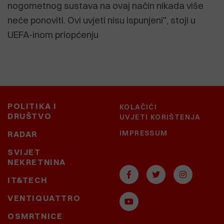
nogometnog sustava na ovaj način nikada više
neće ponoviti. Ovi uvjeti nisu ispunjeni", stoji u
UEFA-inom priopćenju
POLITIKA I
KOLAČIĆI
DRUŠTVO
UVJETI KORIŠTENJA
IMPRESSUM
RADAR
SVIJET
NEKRETNINA
IT&TECH
VENTIQUATTRO
OSMRTNICE