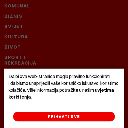
KOMUNAL
BIZNIS
SVIJET
KULTURA
ŽIVOT
SPORT I
REKREACIJA
CRNA KRONIKA
Da bi ova web-stranica mogla pravilno funkcionirati
i da bismo unaprijedili vaše korisničko iskustvo, koristimo
BAŠTARDINI I PRAVI
kolačiće. Više informacija potražite u našim
uvjetima
KRASNA ZEMLJA
korištenja
.
PRIHVATI SVE
©2022 Istra24 - istarske digitalne novine