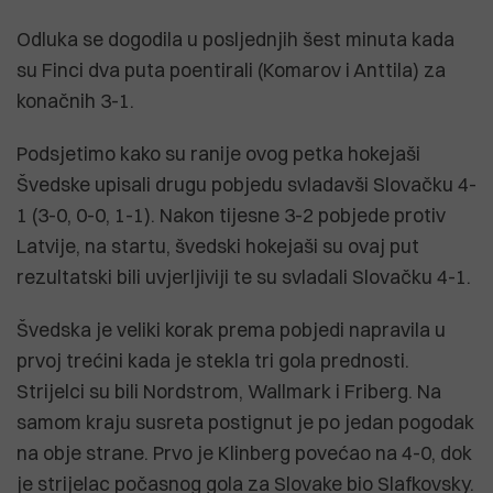
Odluka se dogodila u posljednjih šest minuta kada
su Finci dva puta poentirali (Komarov i Anttila) za
konačnih 3-1.
Podsjetimo kako su ranije ovog petka hokejaši
Švedske upisali drugu pobjedu svladavši Slovačku 4-
1 (3-0, 0-0, 1-1). Nakon tijesne 3-2 pobjede protiv
Latvije, na startu, švedski hokejaši su ovaj put
rezultatski bili uvjerljiviji te su svladali Slovačku 4-1.
Švedska je veliki korak prema pobjedi napravila u
prvoj trećini kada je stekla tri gola prednosti.
Strijelci su bili Nordstrom, Wallmark i Friberg. Na
samom kraju susreta postignut je po jedan pogodak
na obje strane. Prvo je Klinberg povećao na 4-0, dok
je strijelac počasnog gola za Slovake bio Slafkovsky.