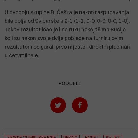
U dvoboju skupine B, Češka je nakon raspucavanja
bila bolja od Švicarske s 2-1 (1-1, 0-0, 0-0; 0-0, 1-0).
Takav rezultat išao je i na ruku hokejašima Rusije
koji su nakon svoje dvije pobjede na turniru ovim
rezultatom osigurali prvo mjesto i direktni plasman
u četvrtfinale.
PODIJELI
ZIMSKE OLIMPIJSKE IGRE
PEKING
HOKEJ
SVIJET