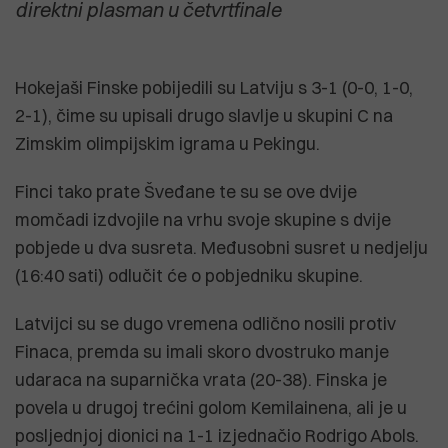
direktni plasman u četvrtfinale
Hokejaši Finske pobijedili su Latviju s 3-1 (0-0, 1-0,
2-1), čime su upisali drugo slavlje u skupini C na
Zimskim olimpijskim igrama u Pekingu.
Finci tako prate Šveđane te su se ove dvije
momčadi izdvojile na vrhu svoje skupine s dvije
pobjede u dva susreta. Međusobni susret u nedjelju
(16:40 sati) odlučit će o pobjedniku skupine.
Latvijci su se dugo vremena odlično nosili protiv
Finaca, premda su imali skoro dvostruko manje
udaraca na suparnička vrata (20-38). Finska je
povela u drugoj trećini golom Kemilainena, ali je u
posljednjoj dionici na 1-1 izjednačio Rodrigo Abols.