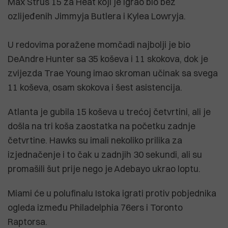
Max Strus 15 za Heat koji je igrao bio bez
ozlijeđenih Jimmyja Butlera i Kylea Lowryja.
U redovima poražene momčadi najbolji je bio
DeAndre Hunter sa 35 koševa i 11 skokova, dok je
zvijezda Trae Young imao skroman učinak sa svega
11 koševa, osam skokova i šest asistencija.
Atlanta je gubila 15 koševa u trećoj četvrtini, ali je
došla na tri koša zaostatka na početku zadnje
četvrtine. Hawks su imali nekoliko prilika za
izjednačenje i to čak u zadnjih 30 sekundi, ali su
promašili šut prije nego je Adebayo ukrao loptu.
Miami će u polufinalu Istoka igrati protiv pobjednika
ogleda između Philadelphia 76ers i Toronto
Raptorsa.