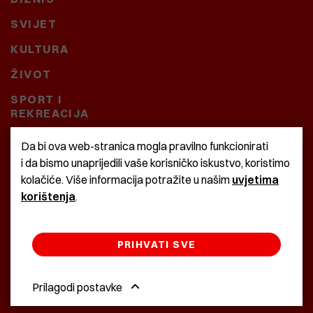
SVIJET
KULTURA
ŽIVOT
SPORT I
REKREACIJA
CRNA KRONIKA
Da bi ova web-stranica mogla pravilno funkcionirati
i da bismo unaprijedili vaše korisničko iskustvo, koristimo
BAŠTARDINI I PRAVI
kolačiće. Više informacija potražite u našim
uvjetima
KRASNA ZEMLJA
korištenja
.
PRIHVATI SVE
©2022 Istra24 - istarske digitalne novine
Prilagodi postavke