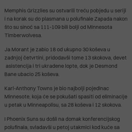
Memphis Grizzlies su ostvarili treću pobjedu u seriji
i na korak su do plasmana u polufinale Zapada nakon
što su sinoć sa 111-109 bili bolji od Minnesota
Timberwolvesa.
Ja Morant je zabio 18 od ukupno 30 koševa u
zadnjoj četvrtini, pridodavši tome 13 skokova, devet
asistencija i tri ukradene lopte, dok je Desmond
Bane ubacio 25 koševa.
Karl-Anthony Towns je bio najbolji pojedinac
Minnesote, koja će se pokušati spasiti od eliminacije
u petak u Minneapolisu, sa 28 koševa i 12 skokova.
I Phoenix Suns su došli na domak konferencijskog
polufinala, svladavši u petoj utakmici kod kuće sa