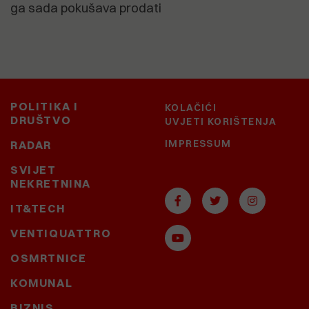
ga sada pokušava prodati
POLITIKA I
KOLAČIĆI
DRUŠTVO
UVJETI KORIŠTENJA
IMPRESSUM
RADAR
SVIJET
NEKRETNINA
IT&TECH
VENTIQUATTRO
OSMRTNICE
KOMUNAL
BIZNIS