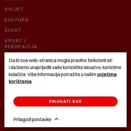
SVIJET
KULTURA
ŽIVOT
SPORT I
REKREACIJA
CRNA KRONIKA
Da bi ova web-stranica mogla pravilno funkcionirati
i da bismo unaprijedili vaše korisničko iskustvo, koristimo
BAŠTARDINI I PRAVI
kolačiće. Više informacija potražite u našim
uvjetima
KRASNA ZEMLJA
korištenja
.
PRIHVATI SVE
©2022 Istra24 - istarske digitalne novine
Prilagodi postavke