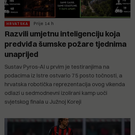
Prije 14 h
HRVATSKA
Razvili umjetnu inteligenciju koja
predviđa šumske požare tjednima
unaprijed
Sustav Pyros-AI u prvim je testiranjima na
podacima iz Istre ostvario 75 posto točnosti, a
hrvatska robotička reprezentacija ovog vikenda
odlazi u sedmodnevni izolirani kamp uoči
svjetskog finala u Južnoj Koreji