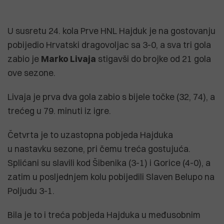
U susretu 24. kola Prve HNL Hajduk je na gostovanju
pobijedio Hrvatski dragovoljac sa 3-0, a sva tri gola
zabio je
Marko Livaja
stigavši do brojke od 21 gola
ove sezone.
Livaja je prva dva gola zabio s bijele točke (32, 74), a
trećeg u 79. minuti iz igre.
Četvrta je to uzastopna pobjeda Hajduka
u nastavku sezone, pri čemu treća gostujuća.
Splićani su slavili kod Šibenika (3-1) i Gorice (4-0), a
zatim u posljednjem kolu pobijedili Slaven Belupo na
Poljudu 3-1.
Bila je to i treća pobjeda Hajduka u međusobnim