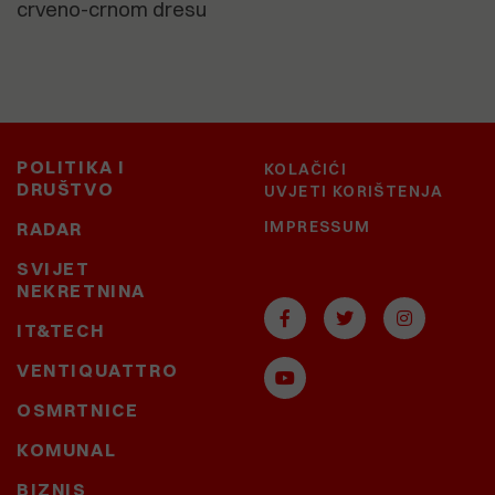
crveno-crnom dresu
POLITIKA I
KOLAČIĆI
DRUŠTVO
UVJETI KORIŠTENJA
IMPRESSUM
RADAR
SVIJET
NEKRETNINA
IT&TECH
VENTIQUATTRO
OSMRTNICE
KOMUNAL
BIZNIS