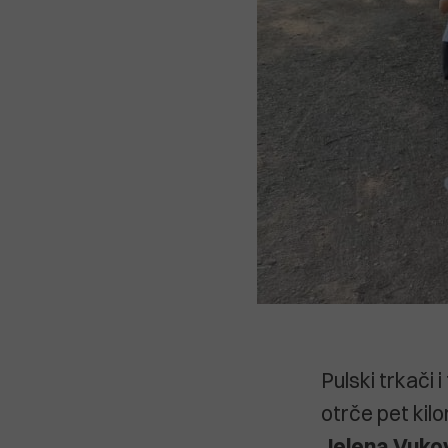
Pulski trkači 
otrče pet kilo
Jelena Vuko