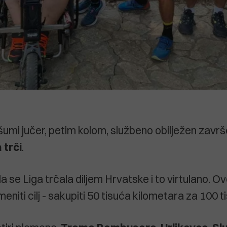
 šumi jučer, petim kolom, službeno obilježen završ
 trči
.
da se Liga trčala diljem Hrvatske i to virtulano. Ov
meniti cilj - sakupiti 50 tisuća kilometara za 100 