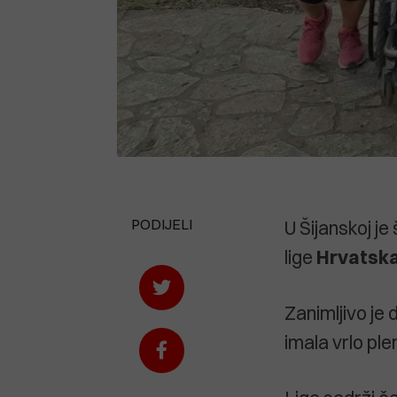
PODIJELI
U Šijanskoj je
lige
Hrvatska
Zanimljivo je 
imala vrlo ple