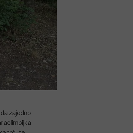
, da zajedno
araolimpijka
a trči, te