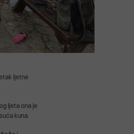
etak ljetne
og ljeta ona je
tisuća kuna.