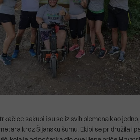
i trkačice sakupili su se iz svih plemena kao jedno
metara kroz Šijansku šumu. Ekipi se pridružila i p
vić
, koja je od početka dio ove lijepe priče Hrvatsk