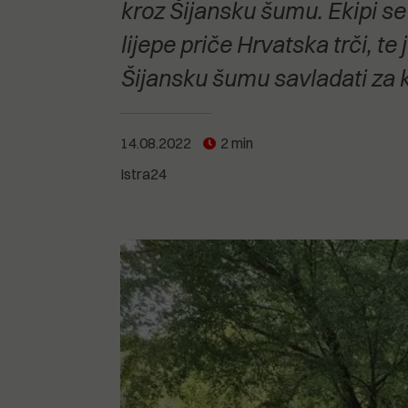
POGLEDAJTE SVE
POGLEDAJTE SVE
kroz Šijansku šumu. Ekipi se 
POGLEDAJTE SVE
lijepe priče Hrvatska trči, t
Šijansku šumu savladati za k
POGLEDAJTE SVE
14.08.2022
2 min
Istra24