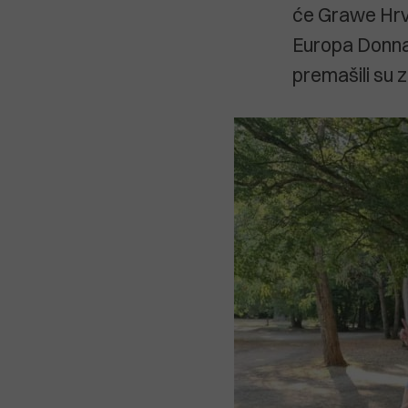
će Grawe Hrva
Europa Donna k
premašili su 