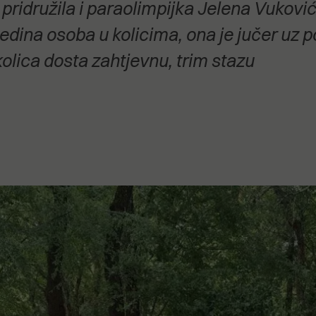
pridružila i paraolimpijka Jelena Vuković
stanovanje,
kulturu..."
e jedina osoba u kolicima, ona je jučer uz
olica dosta zahtjevnu, trim stazu