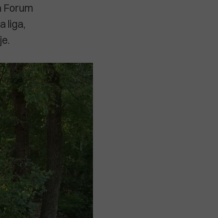
za Forum
 liga,
je.