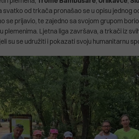
etiri plemena,
Trome Bambusare
,
Urlikavce
,
Sl
 a svatko od trkača pronašao se u opisu jednog o
o se prijavio, te zajedno sa svojom grupom borio 
plemenima. Ljetna liga završava, a trkači iz svi
eli su se udružiti i pokazati svoju humanitarnu sp