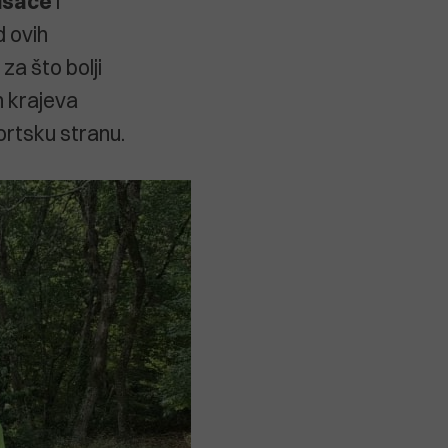
ušače
i
d ovih
za što bolji
h krajeva
ortsku stranu.