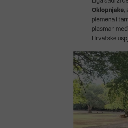
Liga sadrži č
Oklopnjake
,
plemena i tam
plasman među 
Hrvatske uspj