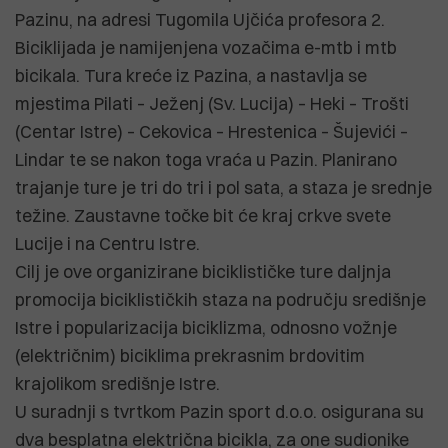
Pazinu, na adresi Tugomila Ujčića profesora 2.
Biciklijada je namijenjena vozačima e-mtb i mtb
bicikala. Tura kreće iz Pazina, a nastavlja se
mjestima Pilati – Ježenj (Sv. Lucija) – Heki – Trošti
(Centar Istre) – Cekovica – Hrestenica – Šujevići –
Lindar te se nakon toga vraća u Pazin. Planirano
trajanje ture je tri do tri i pol sata, a staza je srednje
težine. Zaustavne točke bit će kraj crkve svete
Lucije i na Centru Istre.
Cilj je ove organizirane biciklističke ture daljnja
promocija biciklističkih staza na području središnje
Istre i popularizacija biciklizma, odnosno vožnje
(električnim) biciklima prekrasnim brdovitim
krajolikom središnje Istre.
U suradnji s tvrtkom Pazin sport d.o.o. osigurana su
dva besplatna električna bicikla, za one sudionike