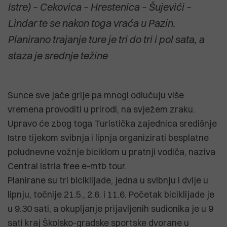
Istre) – Cekovica – Hrestenica – Šujevići –
Lindar te se nakon toga vraća u Pazin.
Planirano trajanje ture je tri do tri i pol sata, a
staza je srednje težine
Sunce sve jače grije pa mnogi odlučuju više
vremena provoditi u prirodi, na svježem zraku.
Upravo će zbog toga Turistička zajednica središnje
Istre tijekom svibnja i lipnja organizirati besplatne
poludnevne vožnje biciklom u pratnji vodiča, naziva
Central Istria free e-mtb tour.
Planirane su tri biciklijade, jedna u svibnju i dvije u
lipnju, točnije 21.5., 2.6. i 11.6. Početak biciklijade je
u 9.30 sati, a okupljanje prijavljenih sudionika je u 9
sati kraj Školsko-gradske sportske dvorane u