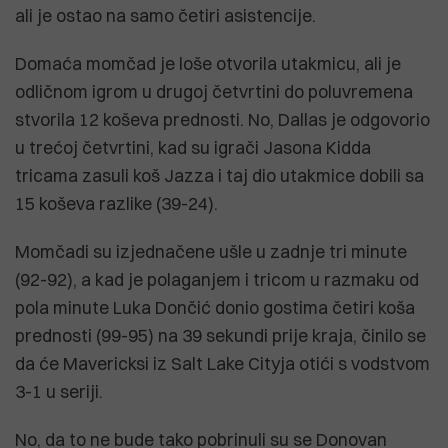
ali je ostao na samo četiri asistencije.
Domaća momčad je loše otvorila utakmicu, ali je
odličnom igrom u drugoj četvrtini do poluvremena
stvorila 12 koševa prednosti. No, Dallas je odgovorio
u trećoj četvrtini, kad su igrači Jasona Kidda
tricama zasuli koš Jazza i taj dio utakmice dobili sa
15 koševa razlike (39-24).
Momčadi su izjednačene ušle u zadnje tri minute
(92-92), a kad je polaganjem i tricom u razmaku od
pola minute Luka Dončić donio gostima četiri koša
prednosti (99-95) na 39 sekundi prije kraja, činilo se
da će Mavericksi iz Salt Lake Cityja otići s vodstvom
3-1 u seriji.
No, da to ne bude tako pobrinuli su se Donovan