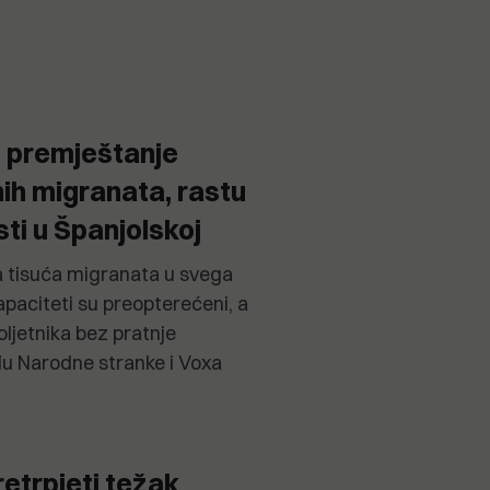
o premještanje
nih migranata, rastu
sti u Španjolskoj
 tisuća migranata u svega
apaciteti su preopterećeni, a
ljetnika bez pratnje
đu Narodne stranke i Voxa
retrpjeti težak