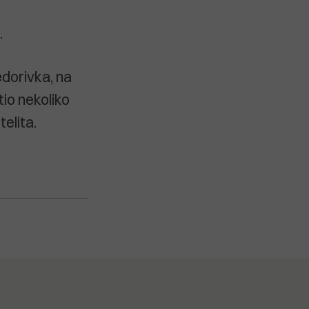
.
edorivka, na
tio nekoliko
elita.