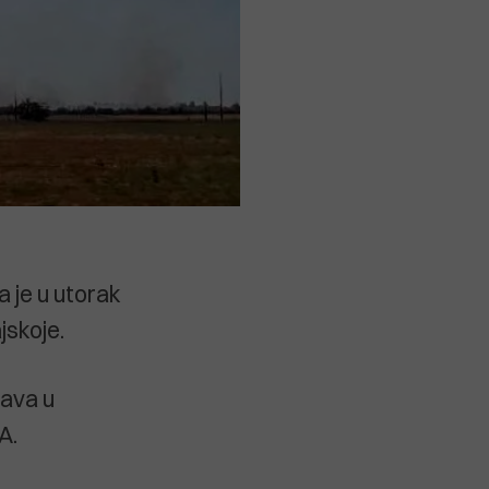
a je u utorak
jskoje.
tava u
A.