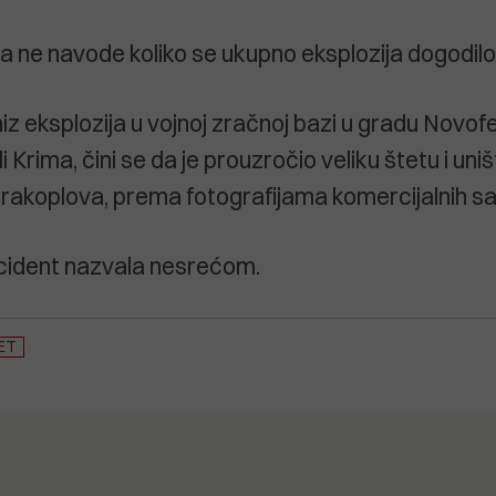
a ne navode koliko se ukupno eksplozija dogodilo
niz eksplozija u vojnoj zračnoj bazi u gradu Novof
 Krima, čini se da je prouzročio veliku štetu i uniš
 zrakoplova, prema fotografijama komercijalnih sat
incident nazvala nesrećom.
ET