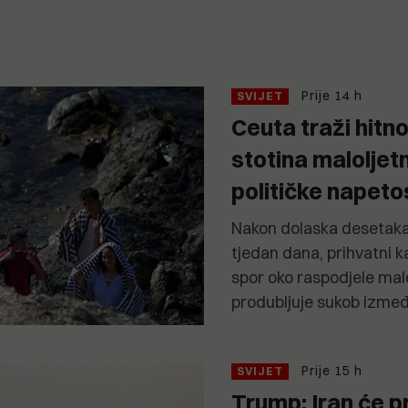
Prije 14 h
SVIJET
Ceuta traži hitn
stotina maloljet
političke napeto
Nakon dolaska desetaka
tjedan dana, prihvatni k
spor oko raspodjele malo
produbljuje sukob izme
Prije 15 h
SVIJET
Trump: Iran će p