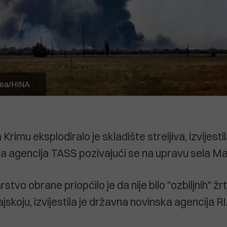
mea/HINA
rimu eksplodiralo je skladište streljiva, izvijestil
a agencija TASS pozivajući se na upravu sela Ma
stvo obrane priopćilo je da nije bilo "ozbiljnih" žr
ajskoju, izvijestila je državna novinska agencija RI