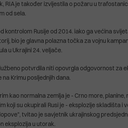
k, RIA je također izvijestila o požaru u trafostani
km od sela.
pod kontrolom Rusije od 2014. iako ga većina svije
itorij, bio je glavna polazna točka za vojnu kampan
la u Ukrajini 24. veljače.
službeno potvrdila niti opovrgla odgovornost za e
e na Krimu posljednjih dana.
rim kao normalna zemlja je - Crno more, planine, r
im koji su okupirali Rusi je - eksplozije skladišta i ve
lopove", tvitao je savjetnik ukrajinskog predsjedn
n eksplozija u utorak.