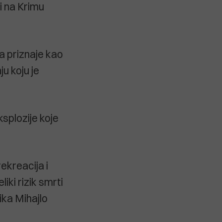
ci na Krimu
ta priznaje kao
ju koju je
ksplozije koje
ekreacija i
liki rizik smrti
ika Mihajlo