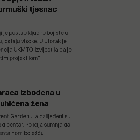
ormuški tjesnac
i je postao ključno bojište u
, ostaju visoke. U utorak je
cija UKMTO izvijestila da je
im projektilom"
raca izbodena u
 uhićena žena
nt Gardenu, a ozlijeđeni su
i centar. Policija sumnja da
mentalnom bolešću