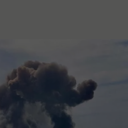
stanovanje,
kulturu..."