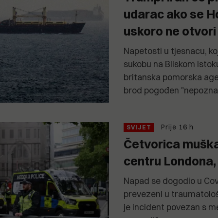
udarac ako se H
uskoro ne otvori
Napetosti u tjesnacu, koj
sukobu na Bliskom istoku
britanska pomorska agen
brod pogođen "nepoznat
Prije 16 h
SVIJET
Četvorica muška
centru Londona,
Napad se dogodio u Cove
prevezeni u traumatološk
je incident povezan s 