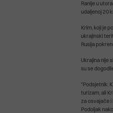
Ranije u utora
udaljenoj 20 
Krim, koji je 
ukrajinski ter
Rusija pokrenu
Ukrajina nije 
su se dogodil
"Podsjetnik: K
turizam, ali Kr
za osvajače i 
Podoljak nako