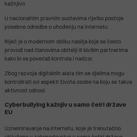
kažnjivo.
U nacionalnim pravnim sustavima rijetko postoje
posebne odredbe o uhođenju na internetu.
Riječ je o modernom obliku nasilja koje se često
provodi nad članovima obitelji ili bivšim partnerima
kako bi se povećali kontrola i nadzor.
Zbog razvoja digitalnih alata tim se djelima mogu
kontrolirati svi aspekti života osobe na koju se takva
aktivnost odnosi.
Cyberbullying kažnjiv u samo čeiri države
EU
Uznemiravanje na internetu, koje je trenutačno
uključeno u zakonodavstvo u samo četiri države