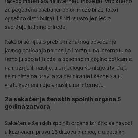
takvog materijala na internetu može biti vrlo štetno
za pogođenu osobu jer se on može brzo, lako i
opsežno distribuirati i širiti, a usto je riječ o
sadržaju intimne prirode.
Kako bi se riješio problem znatnog povećanja
javnog poticanja na nasilje i mržnju na internetu na
temelju spola ili roda, a posebno mizogino poticanje
na mržnju ili nasilje, u prijedlogu Komisije utvrđuju
se minimalna pravila za definiranje i kazne za tu
vrstu kaznenih djela nasilja na internetu.
Za sakaćenje ženskih spolnih organa 5
godina zatvora
Sakaćenje ženskih spolnih organa izričito se navodi
u kaznenom pravu 18 država članica, a u ostalim