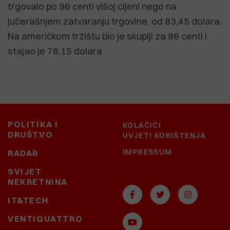
trgovalo po 96 centi višoj cijeni nego na
jučerašnjem zatvaranju trgovine, od 83,45 dolara.
Na američkom tržištu bio je skuplji za 86 centi i
stajao je 78,15 dolara
POLITIKA I
KOLAČIĆI
DRUŠTVO
UVJETI KORIŠTENJA
IMPRESSUM
RADAR
SVIJET
NEKRETNINA
IT&TECH
VENTIQUATTRO