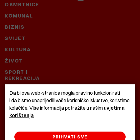
OSMRTNICE
KOMUNAL
BIZNIS
SVIJET
KULTURA
ŽIVOT
SPORT I
REKREACIJA
CRNA KRONIKA
Da bi ova web-stranica mogla pravilno funkcionirati
i da bismo unaprijedili vaše korisničko iskustvo, koristimo
BAŠTARDINI I PRAVI
kolačiće. Više informacija potražite u našim
uvjetima
KRASNA ZEMLJA
korištenja
.
PRIHVATI SVE