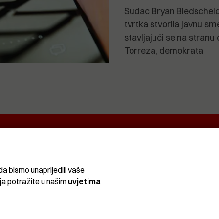
Sudac Bryan Biedscheid 
tvrtka stvorila javnu s
stavljajući se na stranu
Torreza, demokrata
EKRETNINA
IT&TECH
VENTIQUATTRO
O
ŽIVOT
SPORT I
CRNA
REKREACIJA
KRONIKA
da bismo unaprijedili vaše
ija potražite u našim
uvjetima