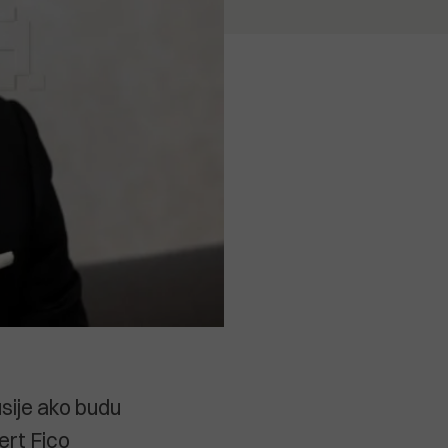
usije ako budu
ert Fico