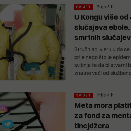
Prije 3 h
SVIJET
U Kongu više od 
slučajeva ebole,
smrtnih slučaje
Stručnjaci vjeruju da se
prije nego što je epidem
svibnja te da bi stvarni
znatno veći od služben
Prije 4 h
SVIJET
Meta mora platit
za fond za menta
tinejdžera