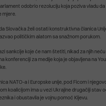
parlament odobrio rezoluciju koja poziva vladu da
 mjere.
da Slovačka želi ostati konstruktivna članica Unij
 nazvao političkim alatom sa snažnom porukom.
zi sankcije koje će nam štetiti, nikad za njih neću 
na konferenciji za medije koja je objavljena na Yo
ke.
nica NATO-a i Europske unije, pod Ficom i njegovo
om koalicijom ima u vezi Ukrajine drugačiji stav o
znika i obustavila je vojnu pomoć Kijevu.