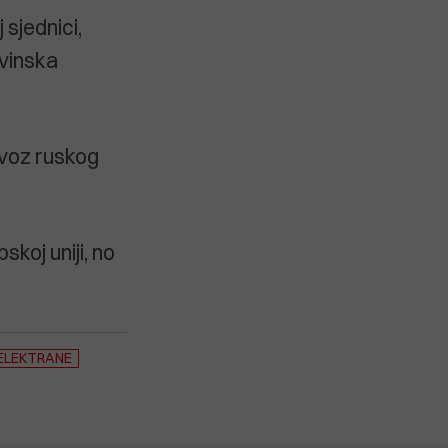
sjednici,
ovinska
uvoz ruskog
koj uniji, no
ELEKTRANE