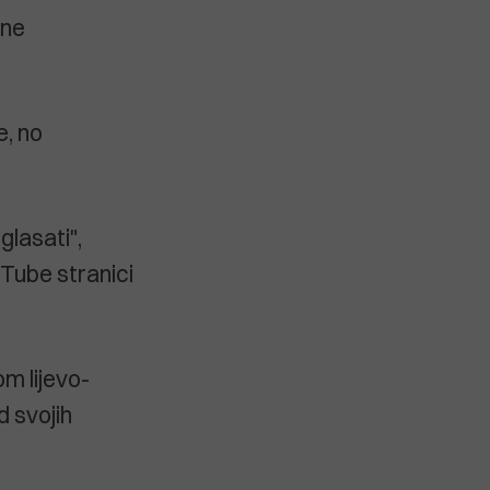
 ne
e, no
glasati",
uTube stranici
m lijevo-
d svojih