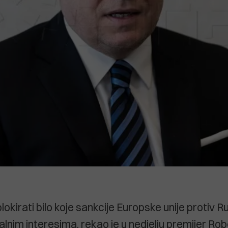
okirati bilo koje sankcije Europske unije protiv R
alnim interesima, rekao je u nedjelju premijer Rob