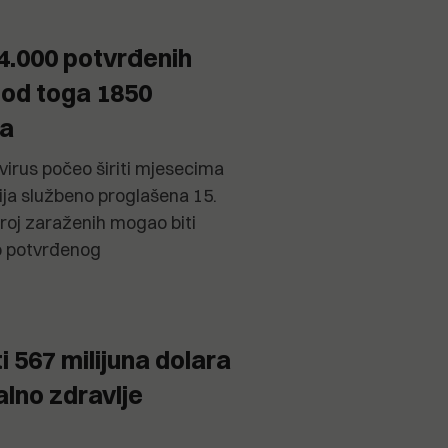
4.000 potvrđenih
 od toga 1850
va
 virus počeo širiti mjesecima
ija službeno proglašena 15.
 broj zaraženih mogao biti
o potvrđenog
i 567 milijuna dolara
lno zdravlje