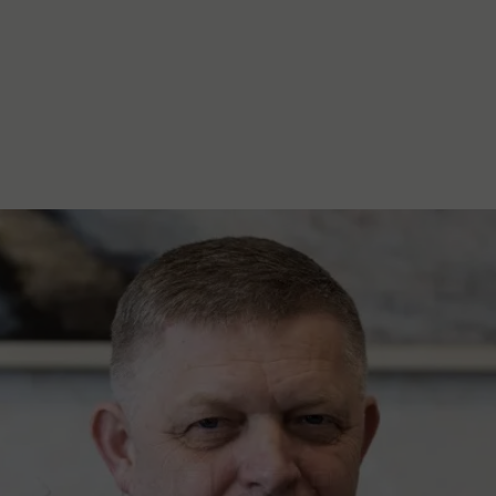
stanovanje,
kulturu..."