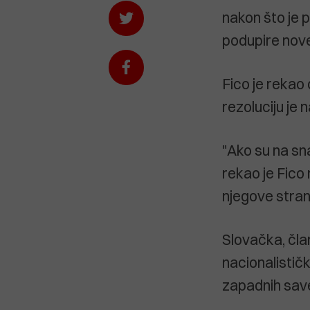
nakon što je 
podupire nove
Fico je rekao 
rezoluciju je
"Ako su na sna
rekao je Fico 
njegove stran
Slovačka, čla
nacionalističk
zapadnih save