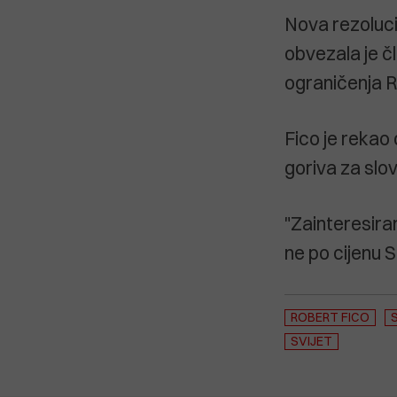
Nova rezoluci
obvezala je č
ograničenja Ru
Fico je rekao
goriva za slo
"Zainteresira
ne po cijenu S
ROBERT FICO
SVIJET