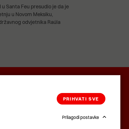
u Santa Feu presudio je da je
metnju u Novom Meksiku,
 državnog odvjetnika Raúla
SMRTNICE
BAŠTARDINI I
KRASNA
PRAVI
ZEMLJA
PRIHVATI SVE
Prilagodi postavke