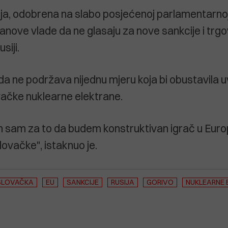
ja, odobrena na slabo posjećenoj parlamentarnoj 
lanove vlade da ne glasaju za nove sankcije i trg
siji.
 da ne podržava nijednu mjeru koja bi obustavila 
vačke nuklearne elektrane.
n sam za to da budem konstruktivan igrač u Europs
lovačke", istaknuo je.
SLOVAČKA
EU
SANKCIJE
RUSIJA
GORIVO
NUKLEARNE 