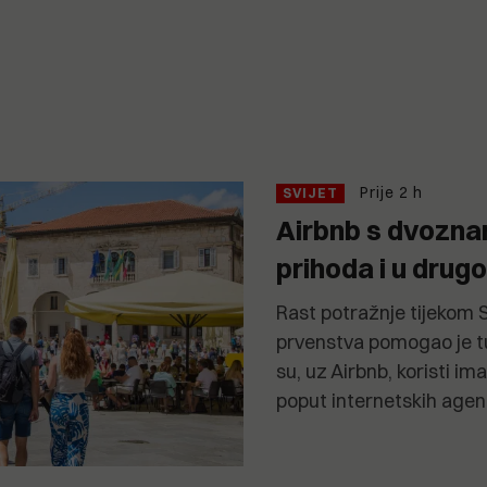
Prije 2 h
SVIJET
Airbnb s dvozn
prihoda i u drug
Rast potražnje tijekom
prvenstva pomogao je tu
su, uz Airbnb, koristi im
poput internetskih agen