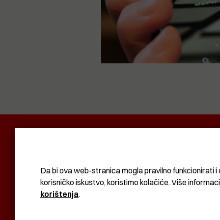
POLITIKA I DRUŠTVO
RADAR
SVIJET N
KOMUNAL
BIZNIS
SVIJET
KULTURA
Da bi ova web-stranica mogla pravilno funkcionirati i 
korisničko iskustvo, koristimo kolačiće. Više informac
korištenja
.
KOLAČIĆI
UVJETI KORIŠTENJA
IMPRESSUM