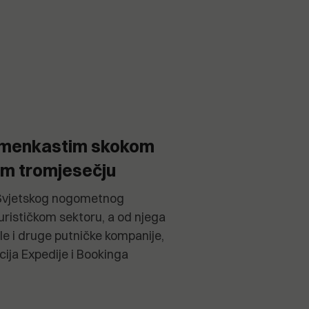
amenkastim skokom
om tromjesečju
 Svjetskog nogometnog
rističkom sektoru, a od njega
ale i druge putničke kompanije,
cija Expedije i Bookinga