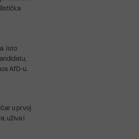
istička
a. Isto
kandidatu,
nos AfD-u.
ičar u prvoj
, uživa i