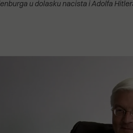
nburga u dolasku nacista i Adolfa Hitler
stanovanje,
kulturu..."