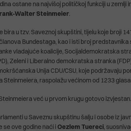
odina ostane na najvišoj političkoj funkciji u zemlji
rank-Walter Steinmeier
.
 bira u tzv. Saveznoj skupštini, tijelu koje broji 14
 članova Bundestaga, kao i isti broj predstavnika
ranke vladajuće koalicije, Socijaldemokratska st
), Zeleni i Liberalno demokratska stranka (FDP),
okršćanska Unija CDU/CSU, koje podržavaju pon
a Steinmeiera, raspolažu većinom od 1233 glasa
 Steinmeiera već u prvom krugu gotovo izvjestan
rlamenti u Saveznu skupštinu šalju i osobe iz jav
 se ove godine naći i
Oezlem Tuereci
, suosniva