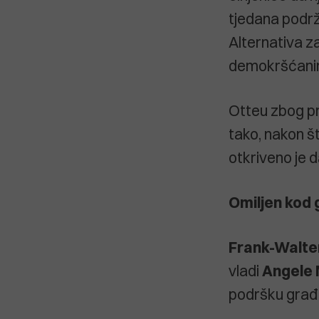
tjedana podrž
Alternativa z
demokršćani
Otteu zbog pr
tako, nakon š
otkriveno je d
Omiljen kod
Frank-Walte
vladi
Angele 
podršku građ