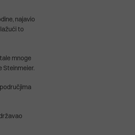
odine, najavio
lažući to
stale mnoge
e Steinmeier.
 područjima
održavao