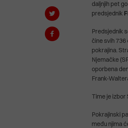
daljnjih pet g
predsjednik
F
Predsjednik se
čine svih 736
pokrajina. St
Njemačke (SPD
oporbena dem
Frank-Walter
Time je izbor
Pokrajinski pa
među njima će