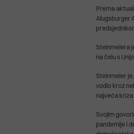
Prema aktualn
Alugsburger A
predsjednikom
Steinmeiera je
na čelu s Unij
Steinmeier je,
vodio kroz nek
najveća kriz
Svojim govori
pandemije i d
demokratskog