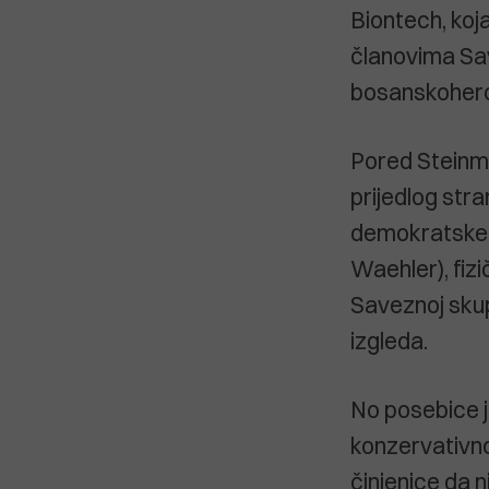
Biontech, koj
članovima Sav
bosanskoherc
Pored Steinmei
prijedlog str
demokratske 
Waehler), fiz
Saveznoj skup
izgleda.
No posebice j
konzervativn
činjenice da n