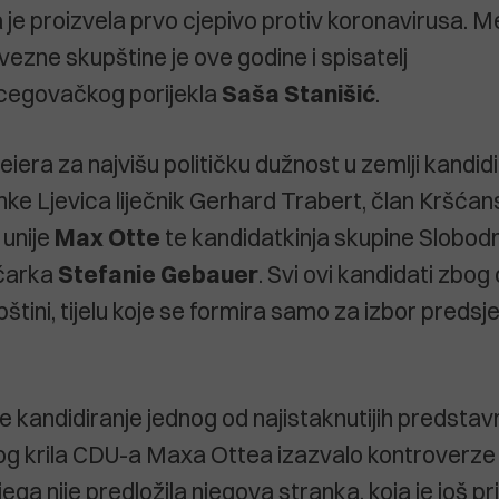
a je proizvela prvo cjepivo protiv koronavirusa. 
ezne skupštine je ove godine i spisatelj
egovačkog porijekla
Saša Stanišić
.
era za najvišu političku dužnost u zemlji kandidir
anke Ljevica liječnik Gerhard Trabert, član Kršćan
unije
Max Otte
te kandidatkinja skupine Slobodni
ičarka
Stefanie Gebauer
. Svi ovi kandidati zbog
štini, tijelu koje se formira samo za izbor predsj
e kandidiranje jednog od najistaknutijih predstav
og krila CDU-a Maxa Ottea izazvalo kontroverze
jega nije predložila njegova stranka, koja je još pr