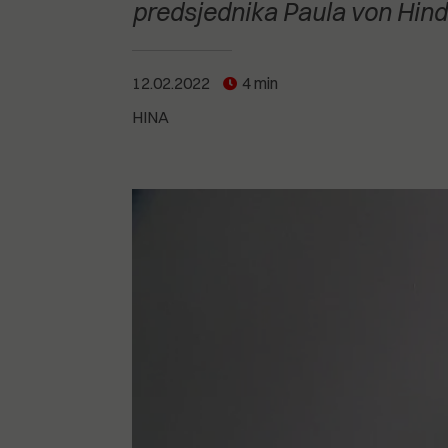
POGLEDAJTE SVE
POGLEDAJTE SVE
predsjednika Paula von Hinde
POGLEDAJTE SVE
12.02.2022
4 min
POGLEDAJTE SVE
HINA