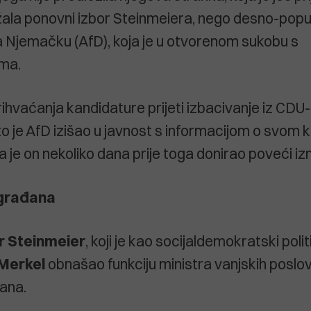
ala ponovni izbor Steinmeiera, nego desno-popul
a Njemačku (AfD), koja je u otvorenom sukobu s
ma.
ihvaćanja kandidature prijeti izbacivanje iz CDU-
to je AfD izišao u javnost s informacijom o svom 
a je on nekoliko dana prije toga donirao poveći iz
 građana
r Steinmeier
, koji je kao socijaldemokratski polit
Merkel
obnašao funkciju ministra vanjskih poslova
ana.