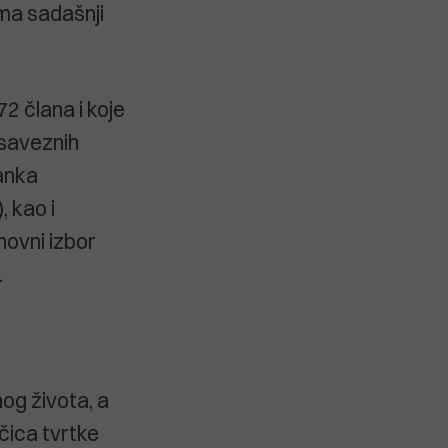
 ima sadašnji
72 člana i koje
 saveznih
ranka
 kao i
ovni izbor
.
.
nog života, a
čica tvrtke