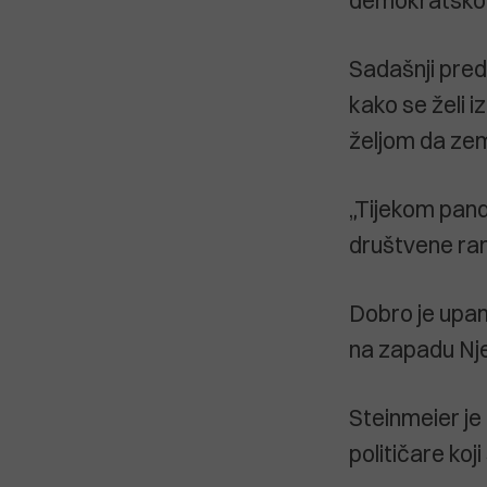
Sadašnji preds
kako se želi 
željom da zeml
„Tijekom pan
društvene rane
Dobro je upa
na zapadu Nje
Steinmeier je
političare koj