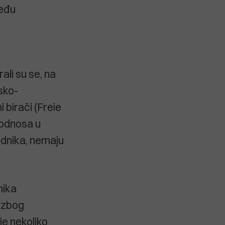
Među
ali su se, na
sko-
 birači (Freie
 odnosa u
ednika, nemaju
nika
 zbog
ije nekoliko