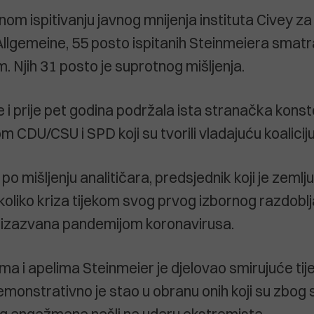
om ispitivanju javnog mnijenja instituta Civey za
llgemeine, 55 posto ispitanih Steinmeiera smat
. Njih 31 posto je suprotnog mišljenja.
 i prije pet godina podržala ista stranačka konst
om CDU/CSU i SPD koji su tvorili vladajuću koaliciju
 po mišljenju analitičara, predsjednik koji je zeml
oliko kriza tijekom svog prvog izbornog razdoblja,
a izazvana pandemijom koronavirusa.
ma i apelima Steinmeier je djelovao smirujuće ti
emonstrativno je stao u obranu onih koji su zbog
 angažmana našli na udaru ekstremista.