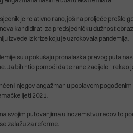
jednik je relativno rano, još na proljeće prošle g
iznova kandidirati za predsjedničku dužnost obraz
ju izvede iz krize koju je uzrokovala pandemija.
demije su u pokušaju pronalaska pravog puta na
. Ja bih htio pomoći da te rane zacijele“, rekao j
mćen i njegov angažman u poplavom pogođenim
mačke ljeti 2021.
 na svojim putovanjima u inozemstvu redovito p
i se zalažu za reforme.