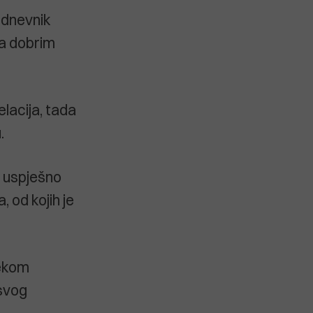
 dnevnik
ra dobrim
elacija, tada
.
ju uspješno
 od kojih je
jekom
 svog