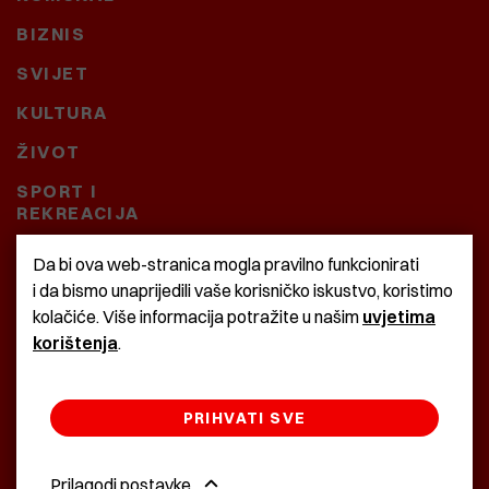
BIZNIS
SVIJET
KULTURA
ŽIVOT
SPORT I
REKREACIJA
CRNA KRONIKA
Da bi ova web-stranica mogla pravilno funkcionirati
i da bismo unaprijedili vaše korisničko iskustvo, koristimo
BAŠTARDINI I PRAVI
kolačiće. Više informacija potražite u našim
uvjetima
KRASNA ZEMLJA
korištenja
.
PRIHVATI SVE
©2022 Istra24 - istarske digitalne novine
Prilagodi postavke