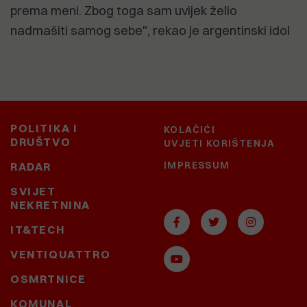
prema meni. Zbog toga sam uvijek želio
nadmašiti samog sebe", rekao je argentinski idol
POLITIKA I
KOLAČIĆI
DRUŠTVO
UVJETI KORIŠTENJA
IMPRESSUM
RADAR
SVIJET
NEKRETNINA
IT&TECH
VENTIQUATTRO
OSMRTNICE
KOMUNAL