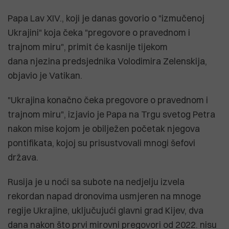
Papa Lav XIV., koji je danas govorio o "izmučenoj
Ukrajini" koja čeka "pregovore o pravednom i
trajnom miru", primit će kasnije tijekom
dana njezina predsjednika Volodimira Zelenskija,
objavio je Vatikan.
"Ukrajina konačno čeka pregovore o pravednom i
trajnom miru", izjavio je Papa na Trgu svetog Petra
nakon mise kojom je obilježen početak njegova
pontifikata, kojoj su prisustvovali mnogi šefovi
država.
Rusija je u noći sa subote na nedjelju izvela
rekordan napad dronovima usmjeren na mnoge
regije Ukrajine, uključujući glavni grad Kijev, dva
dana nakon što prvi mirovni pregovori od 2022. nisu