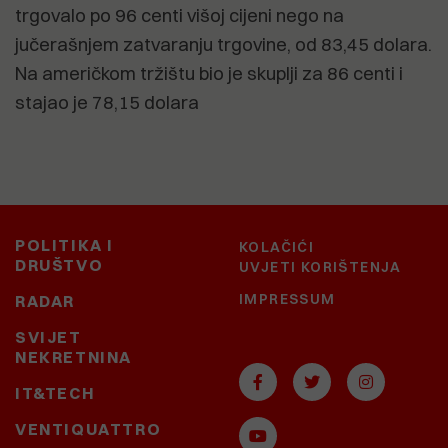
trgovalo po 96 centi višoj cijeni nego na
jučerašnjem zatvaranju trgovine, od 83,45 dolara.
Na američkom tržištu bio je skuplji za 86 centi i
stajao je 78,15 dolara
POLITIKA I
KOLAČIĆI
DRUŠTVO
UVJETI KORIŠTENJA
IMPRESSUM
RADAR
SVIJET
NEKRETNINA
IT&TECH
VENTIQUATTRO