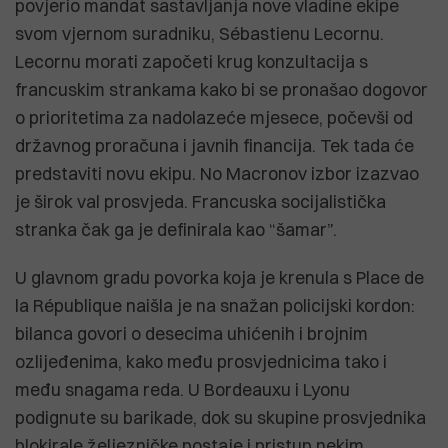
povjerio mandat sastavljanja nove vladine ekipe
svom vjernom suradniku, Sébastienu Lecornu.
Lecornu morati započeti krug konzultacija s
francuskim strankama kako bi se pronašao dogovor
o prioritetima za nadolazeće mjesece, počevši od
državnog proračuna i javnih financija. Tek tada će
predstaviti novu ekipu. No Macronov izbor izazvao
je širok val prosvjeda. Francuska socijalistička
stranka čak ga je definirala kao “šamar”.
U glavnom gradu povorka koja je krenula s Place de
la République naišla je na snažan policijski kordon:
bilanca govori o desecima uhićenih i brojnim
ozlijeđenima, kako među prosvjednicima tako i
među snagama reda. U Bordeauxu i Lyonu
podignute su barikade, dok su skupine prosvjednika
blokirale željezničke postaje i pristup nekim