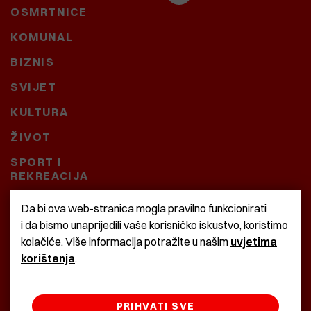
OSMRTNICE
KOMUNAL
BIZNIS
SVIJET
KULTURA
ŽIVOT
SPORT I
REKREACIJA
CRNA KRONIKA
Da bi ova web-stranica mogla pravilno funkcionirati
i da bismo unaprijedili vaše korisničko iskustvo, koristimo
BAŠTARDINI I PRAVI
kolačiće. Više informacija potražite u našim
uvjetima
KRASNA ZEMLJA
korištenja
.
PRIHVATI SVE