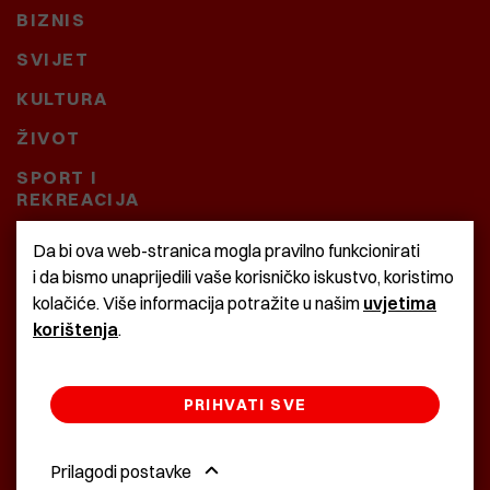
BIZNIS
SVIJET
KULTURA
ŽIVOT
SPORT I
REKREACIJA
CRNA KRONIKA
Da bi ova web-stranica mogla pravilno funkcionirati
i da bismo unaprijedili vaše korisničko iskustvo, koristimo
BAŠTARDINI I PRAVI
kolačiće. Više informacija potražite u našim
uvjetima
KRASNA ZEMLJA
korištenja
.
PRIHVATI SVE
©2022 Istra24 - istarske digitalne novine
Prilagodi postavke