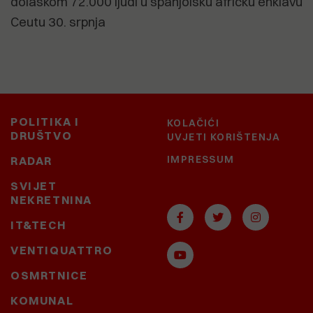
dolaskom 72.000 ljudi u španjolsku afričku enklavu
Ceutu 30. srpnja
POLITIKA I
KOLAČIĆI
DRUŠTVO
UVJETI KORIŠTENJA
IMPRESSUM
RADAR
SVIJET
NEKRETNINA
IT&TECH
VENTIQUATTRO
OSMRTNICE
KOMUNAL