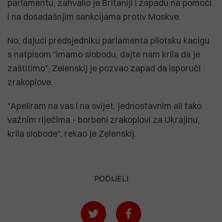
parlamentu, zahvalio je Britaniji i zapadu na pomoći
i na dosadašnjim sankcijama protiv Moskve.
No, dajući predsjedniku parlamenta pilotsku kacigu
s natpisom "imamo slobodu, dajte nam krila da je
zaštitimo", Zelenskij je pozvao zapad da isporuči
zrakoplove.
"Apeliram na vas i na svijet, jednostavnim ali tako
važnim riječima - borbeni zrakoplovi za Ukrajinu,
krila slobode", rekao je Zelenskij.
PODIJELI