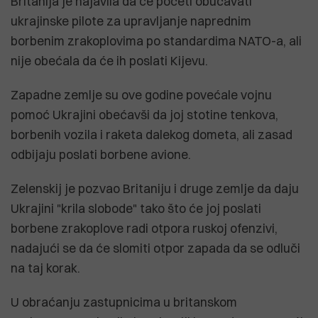
Britanija je najavila da će početi obučavati
ukrajinske pilote za upravljanje naprednim
borbenim zrakoplovima po standardima NATO-a, ali
nije obećala da će ih poslati Kijevu.
Zapadne zemlje su ove godine povećale vojnu
pomoć Ukrajini obećavši da joj stotine tenkova,
borbenih vozila i raketa dalekog dometa, ali zasad
odbijaju poslati borbene avione.
Zelenskij je pozvao Britaniju i druge zemlje da daju
Ukrajini "krila slobode" tako što će joj poslati
borbene zrakoplove radi otpora ruskoj ofenzivi,
nadajući se da će slomiti otpor zapada da se odluči
na taj korak.
U obraćanju zastupnicima u britanskom