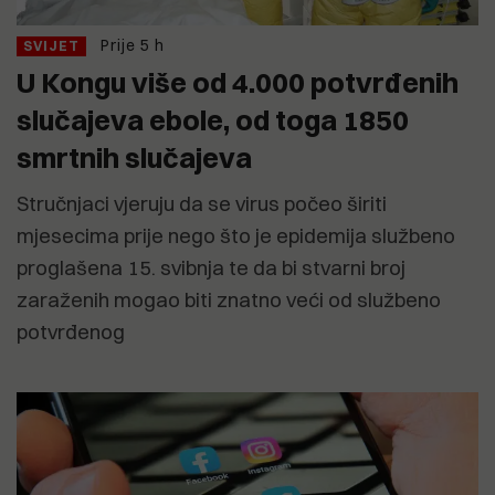
Prije 5 h
SVIJET
U Kongu više od 4.000 potvrđenih
slučajeva ebole, od toga 1850
smrtnih slučajeva
Stručnjaci vjeruju da se virus počeo širiti
mjesecima prije nego što je epidemija službeno
proglašena 15. svibnja te da bi stvarni broj
zaraženih mogao biti znatno veći od službeno
potvrđenog