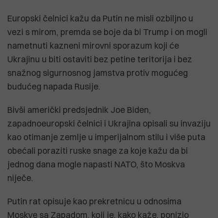
Europski čelnici kažu da Putin ne misli ozbiljno u
vezi s mirom, premda se boje da bi Trump i on mogli
nametnuti kazneni mirovni sporazum koji će
Ukrajinu u biti ostaviti bez petine teritorija i bez
snažnog sigurnosnog jamstva protiv mogućeg
budućeg napada Rusije.
Bivši američki predsjednik Joe Biden,
zapadnoeuropski čelnici i Ukrajina opisali su invaziju
kao otimanje zemlje u imperijalnom stilu i više puta
obećali poraziti ruske snage za koje kažu da bi
jednog dana mogle napasti NATO, što Moskva
niječe.
Putin rat opisuje kao prekretnicu u odnosima
Moskve sa Zapadom, koji je, kako kaže, ponizio