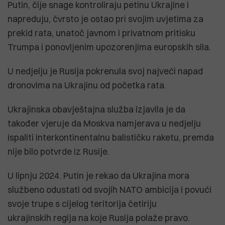
Putin, čije snage kontroliraju petinu Ukrajine i
napreduju, čvrsto je ostao pri svojim uvjetima za
prekid rata, unatoč javnom i privatnom pritisku
Trumpa i ponovljenim upozorenjima europskih sila.
U nedjelju je Rusija pokrenula svoj najveći napad
dronovima na Ukrajinu od početka rata.
Ukrajinska obavještajna služba izjavila je da
također vjeruje da Moskva namjerava u nedjelju
ispaliti interkontinentalnu balističku raketu, premda
nije bilo potvrde iz Rusije.
U lipnju 2024. Putin je rekao da Ukrajina mora
službeno odustati od svojih NATO ambicija i povući
svoje trupe s cijelog teritorija četiriju
ukrajinskih regija na koje Rusija polaže pravo.