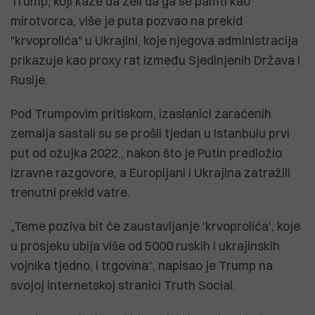
Trump, koji kaže da želi da ga se pamti kao
mirotvorca, više je puta pozvao na prekid
"krvoprolića" u Ukrajini, koje njegova administracija
prikazuje kao proxy rat između Sjedinjenih Država i
Rusije.
Pod Trumpovim pritiskom, izaslanici zaraćenih
zemalja sastali su se prošli tjedan u Istanbulu prvi
put od ožujka 2022., nakon što je Putin predložio
izravne razgovore, a Europljani i Ukrajina zatražili
trenutni prekid vatre.
„Teme poziva bit će zaustavljanje 'krvoprolića', koje
u prosjeku ubija više od 5000 ruskih i ukrajinskih
vojnika tjedno, i trgovina“, napisao je Trump na
svojoj internetskoj stranici Truth Social.